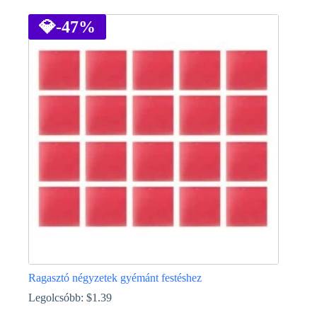
a
terméknek
💎
-47%
több
variációja
van.
A
változatok
a
termékoldalon
választhatók
ki
Ragasztó négyzetek gyémánt festéshez
Legolcsóbb:
$
1.39
Ennek