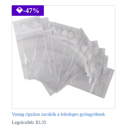
a
terméknek
💎
-47%
több
variációja
van.
A
változatok
a
termékoldalon
választhatók
ki
Vastag cipzáras zacskók a felesleges gyöngyöknek
Legolcsóbb:
$
3.35
Ennek