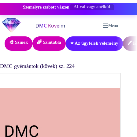
Személyre szabott vászon
-50% KEDVEZMÉNY
Skip
to
Menu
content
🎨 Színek
🌈 Színtábla
⭐ Az ügyfelek vélemény
🖊️ 
DMC gyémántok (kövek) sz. 224