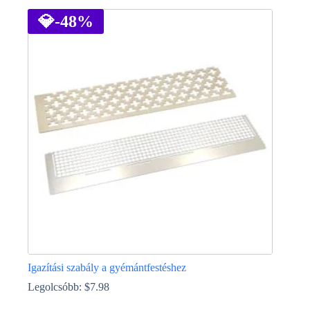
a
terméknek
💎
-48%
több
variációja
van.
A
változatok
a
termékoldalon
választhatók
ki
Igazítási szabály a gyémántfestéshez
Legolcsóbb:
$
7.98
Ennek