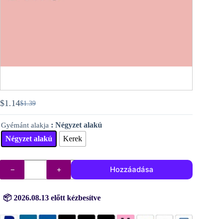
$
1.14
$
1.39
Original
Current
price
price
: Négyzet alakú
Gyémánt alakja
was:
is:
$1.39.
$1.14.
Négyzet alakú
Kerek
DMC
Hozzáadása
gyémántok
(kövek)
sz.
224
📦 2026.08.13 előtt kézbesítve
mennyiség