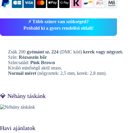
⚡ Több színre van szükséged?
Próbáld ki a gyors rendelési oldalt!
Zsák 200
gyémánt sz. 224
(DMC kód)
kerek vagy négyzet.
Szín:
Rózsaszín bőr
Színcsalád:
Pink Brown
Kiváló minőségű akril strass.
Normál méret
(négyzetek: 2,5 mm, kerek: 2,8 mm).
💎 Néhány táskánk
Havi ajánlatok