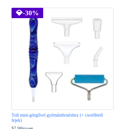
Ennek
a
terméknek
💎
-30%
több
variációja
van.
A
változatok
a
termékoldalon
választhatók
ki
Toll mini-görgővel gyémántfestéshez (+ cserélhető
fejek)
$
7.98
$
11.44