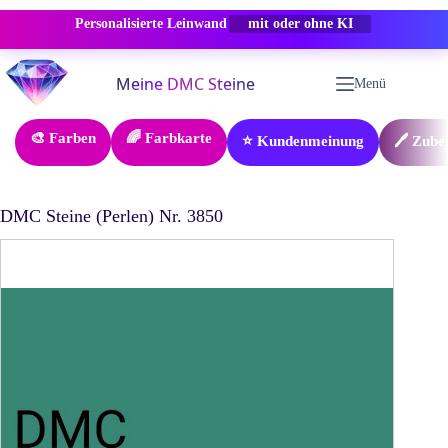
Personalisierte Leinwand
-50% RABATT
Zum
Inhalt
Menü
springen
🎨 Farben
🌈 Farbkarte
⭐ Kundenmeinung
🖊️ Zube
DMC Steine (Perlen) Nr. 3850