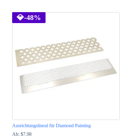
Dieses
Produkt
weist
💎
-48%
mehrere
Varianten
auf.
Die
Optionen
können
auf
der
Produktseite
gewählt
werden
Ausrichtungslineal für Diamond Painting
Ab:
$
7.98