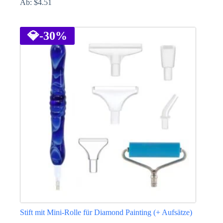
Ab:
$
4.51
Dieses
Produkt
weist
💎
-30%
mehrere
Varianten
auf.
Die
Optionen
können
auf
der
Produktseite
gewählt
werden
Stift mit Mini-Rolle für Diamond Painting (+ Aufsätze)