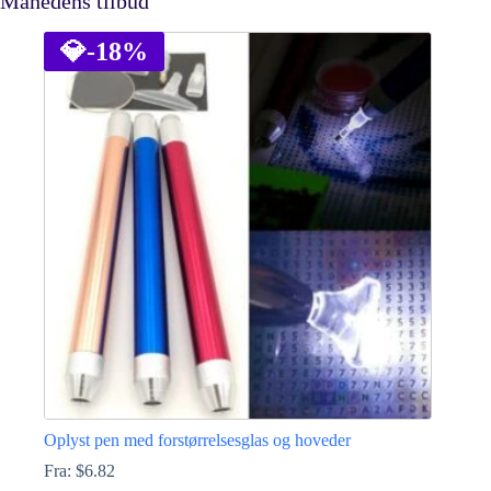
Månedens tilbud
💎
-18%
Oplyst pen med forstørrelsesglas og hoveder
Fra:
$
6.82