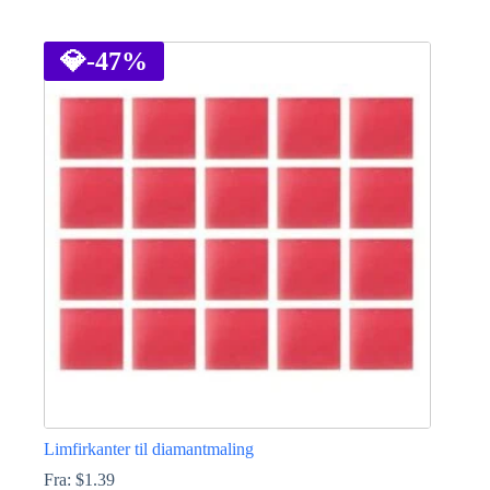
Dette
vare
har
💎
-47%
flere
varianter.
Mulighederne
kan
vælges
på
varesiden
Limfirkanter til diamantmaling
Fra:
$
1.39