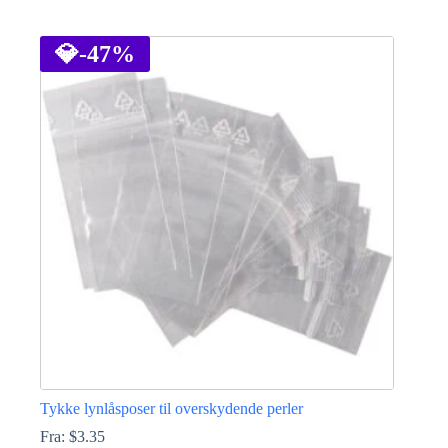
Dette
vare
har
💎
-47%
flere
varianter.
Mulighederne
kan
vælges
på
varesiden
Tykke lynlåsposer til overskydende perler
Fra:
$
3.35