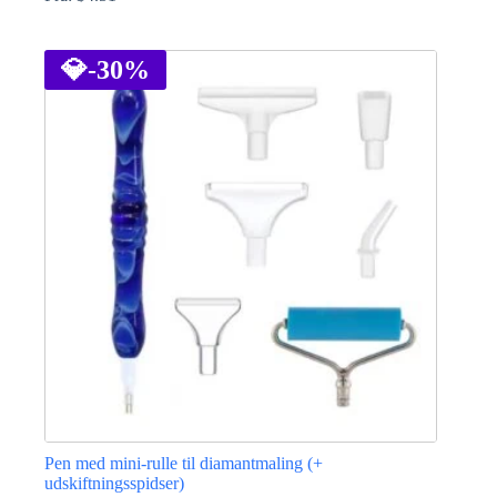
Dette
vare
har
💎
-30%
flere
varianter.
Mulighederne
kan
vælges
på
varesiden
Pen med mini-rulle til diamantmaling (+
udskiftningsspidser)