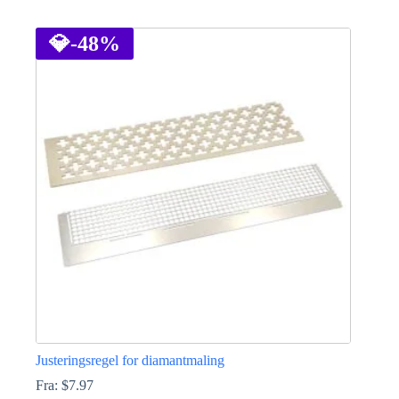
Dette
vare
har
💎
-48%
flere
varianter.
Mulighederne
kan
vælges
på
varesiden
Justeringsregel for diamantmaling
Fra:
$
7.97