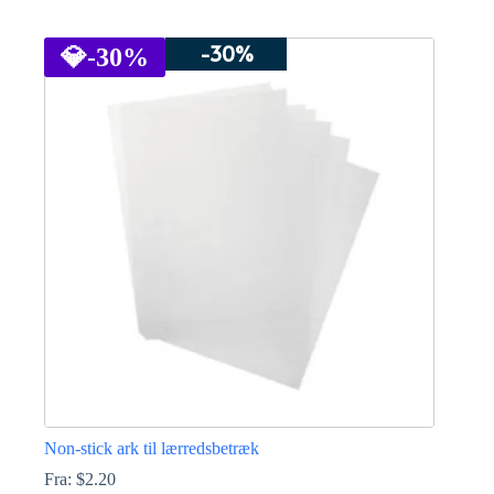
Dette
vare
-30%
har
💎
-30%
flere
varianter.
Mulighederne
kan
vælges
på
varesiden
Non-stick ark til lærredsbetræk
Fra:
$
2.20