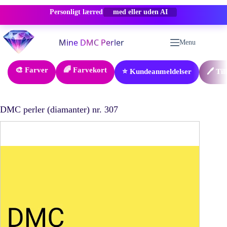
Personligt lærred
-50% RABAT
Fortsæt
til
Menu
indhold
🎨 Farver
🌈 Farvekort
⭐ Kundeanmeldelser
🖊️ Ti
DMC perler (diamanter) nr. 307