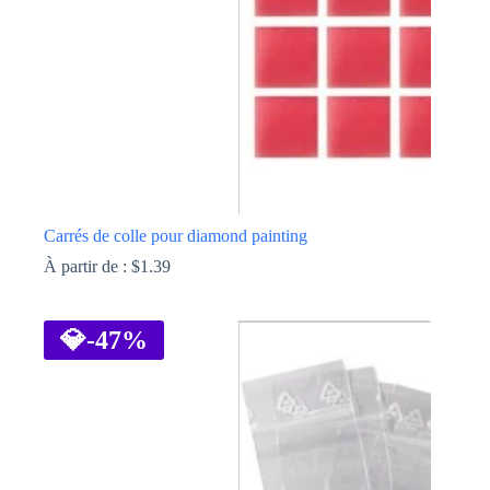
sur
la
page
du
produit
Carrés de colle pour diamond painting
À partir de :
$
1.39
Ce
produit
a
💎
-47%
plusieurs
variations.
Les
options
peuvent
être
choisies