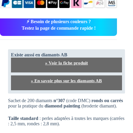
⚡ Besoin de plusieurs couleurs ?
Testez la page de commande rapide !
Existe aussi en diamants AB
» Voir la fiche produit
» En savoir plus sur les diamants AB
Sachet de 200 diamants
n°307
(code DMC)
ronds ou carrés
pour la pratique du
diamond painting
(broderie diamant).
Taille standard
: perles adaptées à toutes les marques (carrées
: 2,5 mm, rondes : 2,8 mm).