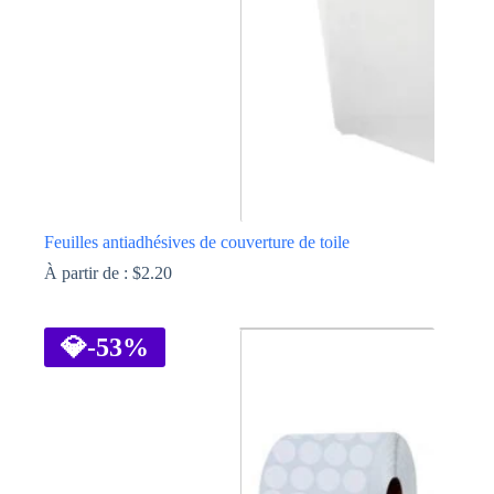
sur
la
page
du
produit
Feuilles antiadhésives de couverture de toile
À partir de :
$
2.20
Ce
produit
a
💎
-53%
plusieurs
variations.
Les
options
peuvent
être
choisies