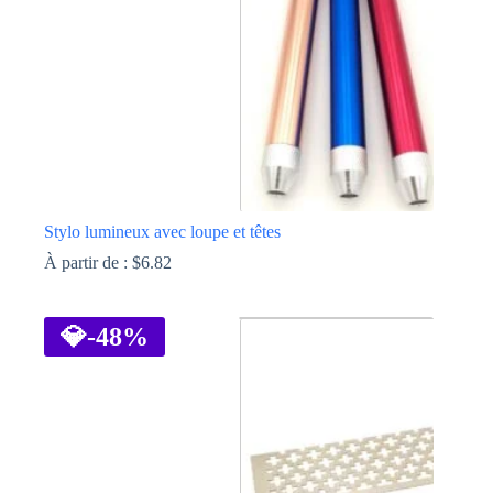
Stylo lumineux avec loupe et têtes
À partir de :
$
6.82
Ce
produit
a
💎
-48%
plusieurs
variations.
Les
options
peuvent
être
choisies
sur