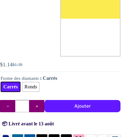
$
1.14
$
1.39
Le
Le
prix
prix
: Carrés
Forme des diamants
initial
actuel
était :
est :
Carrés
Ronds
$1.39.
$1.14.
quantité
Ajouter
de
Diamants
DMC
n°
📦 Livré avant le 13 août
307