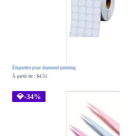
sur
la
page
du
produit
Étiquettes pour diamond painting
À partir de :
$
4.51
Ce
produit
a
💎
-34%
plusieurs
variations.
Les
options
peuvent
être
choisies