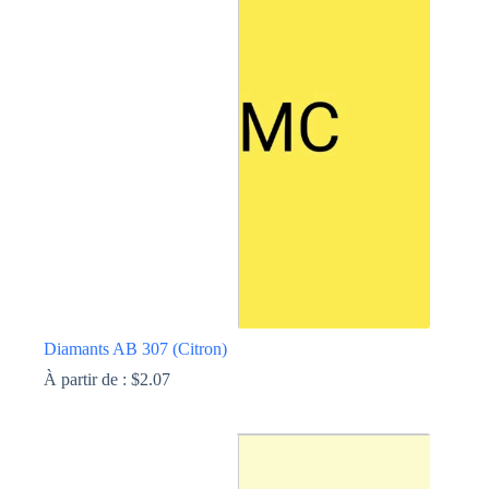
Les
options
peuvent
être
choisies
sur
la
page
du
produit
Diamants AB 307 (Citron)
À partir de :
$
2.07
Ce
produit
a
plusieurs
variations.