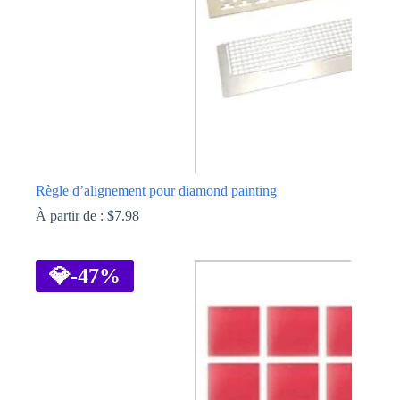
la
page
du
produit
Règle d’alignement pour diamond painting
À partir de :
$
7.98
Ce
produit
a
💎
-47%
plusieurs
variations.
Les
options
peuvent
être
choisies