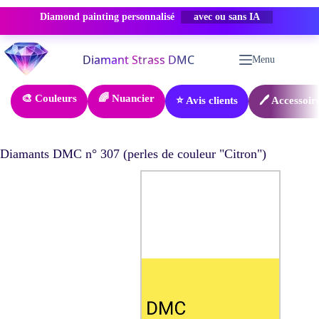
Diamond painting personnalisé
PROMO -50%
Passer
au
Menu
contenu
🎨 Couleurs
🌈 Nuancier
⭐ Avis clients
🖊️ Accessoir
Diamants DMC n° 307 (perles de couleur "Citron")