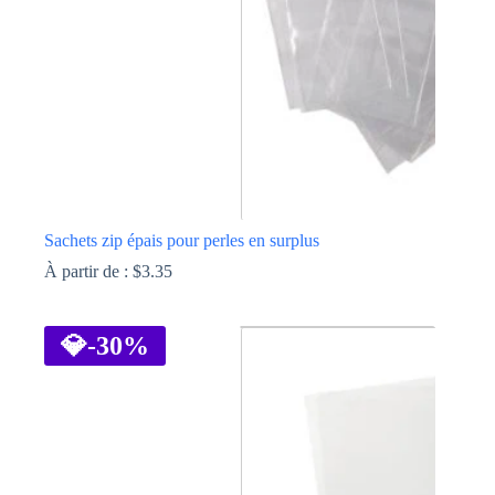
sur
la
page
du
produit
Sachets zip épais pour perles en surplus
À partir de :
$
3.35
Ce
produit
a
💎
-30%
plusieurs
variations.
Les
options
peuvent
être
choisies