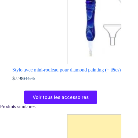
sur
la
page
du
produit
Stylo avec mini-rouleau pour diamond painting (+ têtes)
$
7.98
$
11.45
Le
Le
prix
prix
Ce
initial
actuel
produit
Voir tous les accessoires
était :
est :
a
$11.45.
$7.98.
plusieurs
Produits similaires
variations.
Les
options
peuvent
être
choisies