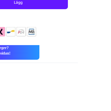
Lägg
rger?
ssidan!