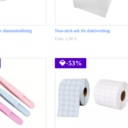
ör diamantmålning
Non-stick-ark för duköverdrag
Från:
1,90
€
Den
här
produkten
💎
-53%
har
flera
varianter.
De
olika
alternativen
kan
väljas
på
produktsidan