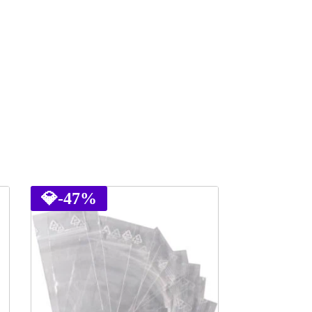
💎
-47%