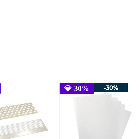
-30%
💎
-30%