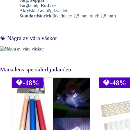
Färg:
Peppar
Färgfamilj:
Röd ros
Akrylskikt av hög kvalitet.
Standardstorlek
(kvadrater: 2,5 mm, rund: 2,8 mm).
💎 Några av våra väskor
Månadens specialerbjudanden
💎
-18%
💎
-48%