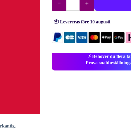
diamanter
(pärlor)
nr.
349
mängd
📦 Levereras före 10 augusti
⚡ Behöver du flera fä
Prova snabbeställning
yrkantig.