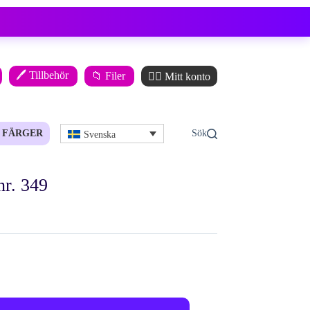
🖊️ Tillbehör
📁 Filer
🙋‍♂️ Mitt konto
FÄRGER
Svenska
nr. 349