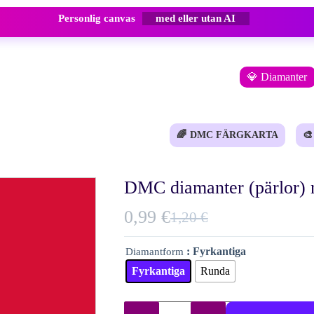
Personlig canvas
med eller utan AI
💎 Diamanter
🌈
DMC FÄRGKARTA
🎨
DMC diamanter (pärlor) 
0,99
€
1,20
€
Det
Det
ursprungliga
nuvarande
: Fyrkantiga
Diamantform
priset
priset
Fyrkantiga
Runda
var:
är:
1,20 €.
0,99 €.
DMC