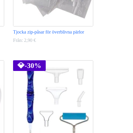
Tjocka zip-påsar för överblivna pärlor
Från:
2,90
€
Den
här
produkten
💎
-30%
har
flera
varianter.
De
olika
alternativen
kan
väljas
på
produktsidan