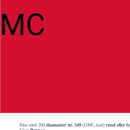
Påse med 200
diamanter nr. 349
(DMC-kod)
rund eller f