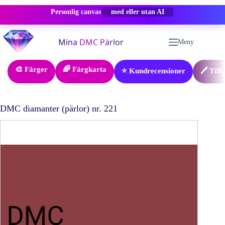
Personlig canvas
-50% RABATT
Hoppa
till
Meny
innehåll
🎨 Färger
🌈 Färgkarta
⭐ Kundrecensioner
🖊️ Till
DMC diamanter (pärlor) nr. 221