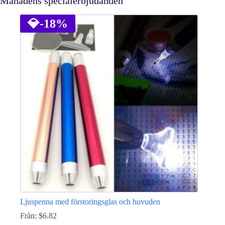
Månadens specialerbjudanden
💎
-18%
Ljuspenna med förstoringsglas och huvuden
Från:
$
6.82