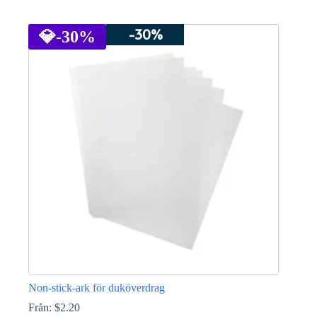
Den
här
-30%
produkten
💎
-30%
har
flera
varianter.
De
olika
alternativen
kan
väljas
på
produktsidan
Non-stick-ark för duköverdrag
Från:
$
2.20