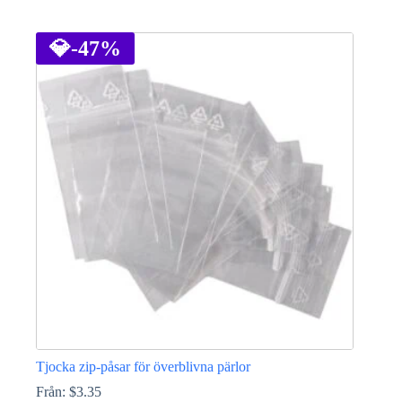
Den
här
produkten
💎
-47%
har
flera
varianter.
De
olika
alternativen
kan
väljas
på
produktsidan
Tjocka zip-påsar för överblivna pärlor
Från:
$
3.35