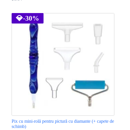
Prețul
Prețul
inițial
curent
Acest
a
este:
produs
fost:
$1.14.
are
💎
-30%
$1.72.
mai
multe
variații.
Opțiunile
pot
fi
alese
în
pagina
produsului.
Pix cu mini-rolă pentru pictură cu diamante (+ capete de
schimb)