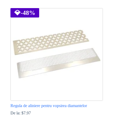
Acest
produs
are
💎
-48%
mai
multe
variații.
Opțiunile
pot
fi
alese
în
pagina
produsului.
Regula de aliniere pentru vopsirea diamantelor
De la:
$
7.97