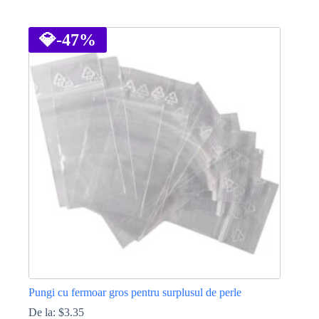
Acest
produs
are
💎
-47%
mai
multe
variații.
Opțiunile
pot
fi
alese
în
pagina
produsului.
Pungi cu fermoar gros pentru surplusul de perle
De la:
$
3.35