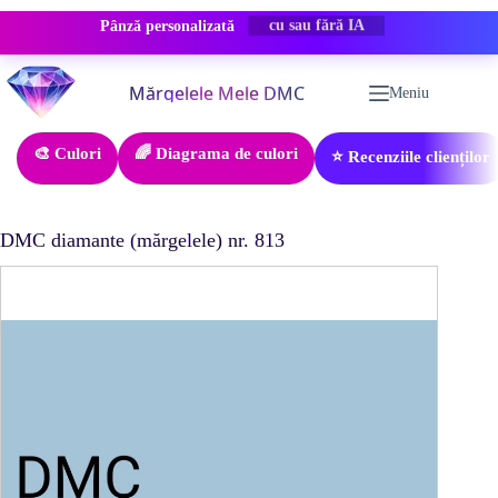
Pânză personalizată
REDUCERE -50%
Sari
la
Meniu
conținut
🎨 Culori
🌈 Diagrama de culori
⭐ Recenziile clienților
DMC diamante (mărgelele) nr. 813