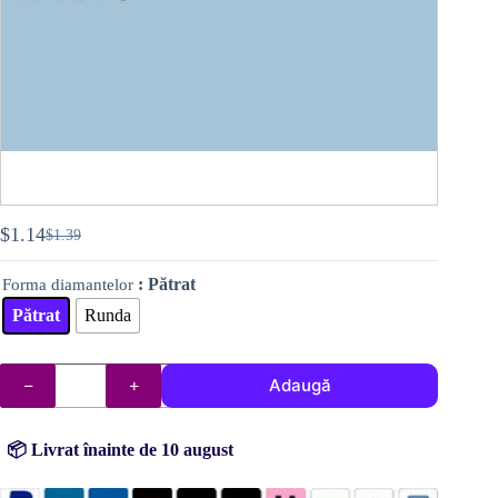
$
1.14
$
1.39
Prețul
Prețul
inițial
curent
: Pătrat
Forma diamantelor
a
este:
fost:
$1.14.
Pătrat
Runda
$1.39.
Cantitate
Adaugă
DMC
diamante
(mărgelele)
nr.
📦 Livrat înainte de 10 august
813