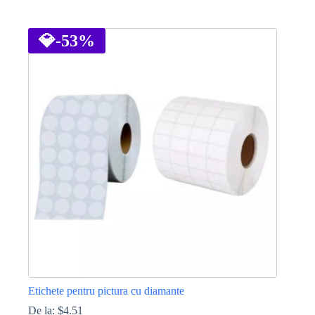
Acest
produs
are
💎
-53%
mai
multe
variații.
Opțiunile
pot
fi
alese
în
pagina
produsului.
Etichete pentru pictura cu diamante
De la:
$
4.51