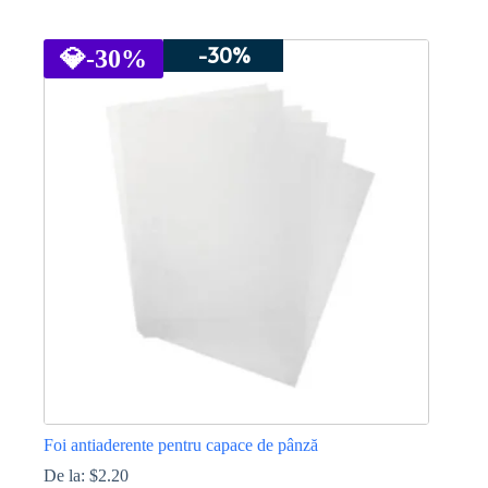
Acest
produs
-30%
are
💎
-30%
mai
multe
variații.
Opțiunile
pot
fi
alese
în
pagina
produsului.
Foi antiaderente pentru capace de pânză
De la:
$
2.20