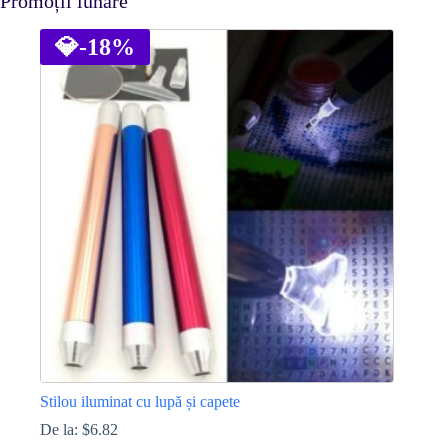
Promoții lunare
💎
-18%
Stilou iluminat cu lupă și capete
De la:
$
6.82