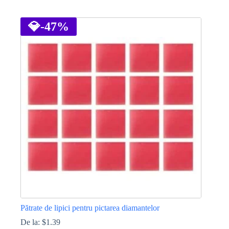
Acest
produs
are
💎
-47%
mai
multe
variații.
Opțiunile
pot
fi
alese
în
pagina
produsului.
Pătrate de lipici pentru pictarea diamantelor
De la:
$
1.39