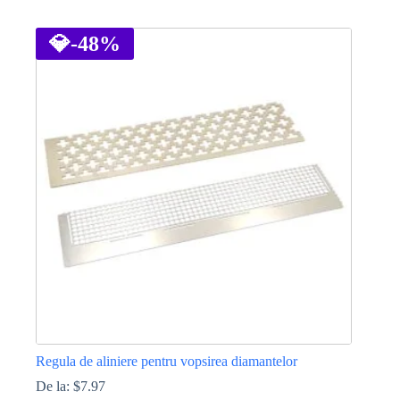
Acest
produs
are
💎
-48%
mai
multe
variații.
Opțiunile
pot
fi
alese
în
pagina
produsului.
Regula de aliniere pentru vopsirea diamantelor
De la:
$
7.97