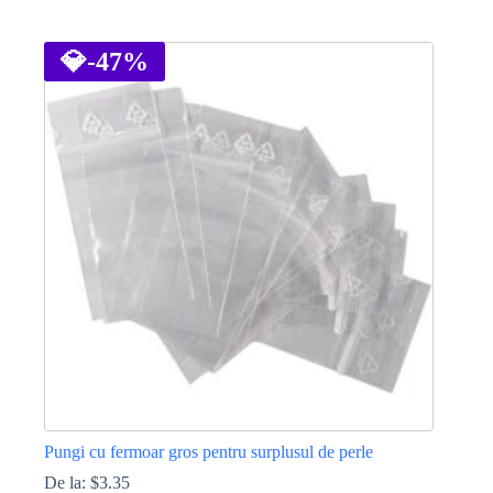
Acest
produs
are
💎
-47%
mai
multe
variații.
Opțiunile
pot
fi
alese
în
pagina
produsului.
Pungi cu fermoar gros pentru surplusul de perle
De la:
$
3.35