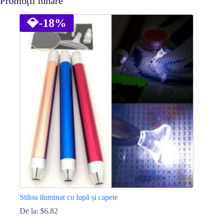
Promoții lunare
💎
-18%
Stilou iluminat cu lupă și capete
De la:
$
6.82