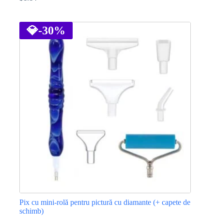
Prețul
Prețul
inițial
curent
Acest
a
este:
produs
fost:
$1.14.
are
💎
-30%
$1.72.
mai
multe
variații.
Opțiunile
pot
fi
alese
în
pagina
produsului.
Pix cu mini-rolă pentru pictură cu diamante (+ capete de
schimb)