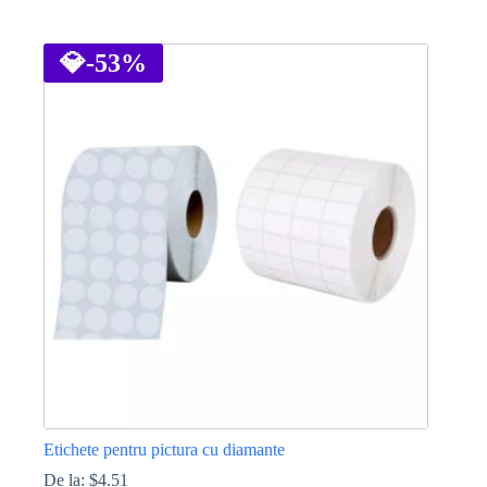
Acest
produs
are
💎
-53%
mai
multe
variații.
Opțiunile
pot
fi
alese
în
pagina
produsului.
Etichete pentru pictura cu diamante
De la:
$
4.51