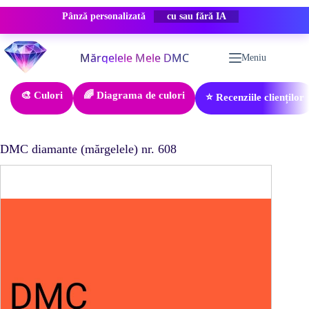
Pânză personalizată
REDUCERE -50%
Sari
la
Meniu
conținut
🎨 Culori
🌈 Diagrama de culori
⭐ Recenziile clienților
DMC diamante (mărgelele) nr. 608