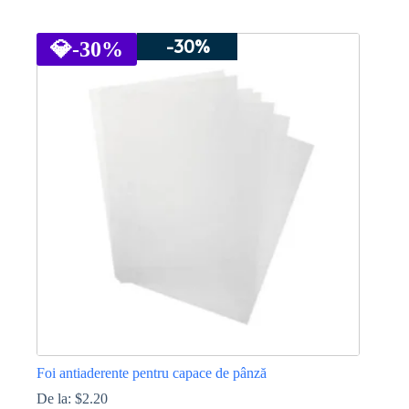
Acest
produs
-30%
are
💎
-30%
mai
multe
variații.
Opțiunile
pot
fi
alese
în
pagina
produsului.
Foi antiaderente pentru capace de pânză
De la:
$
2.20