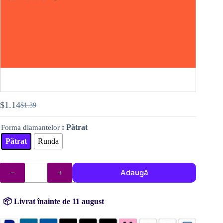
$
1.14
$
1.39
Prețul
Prețul
inițial
curent
: Pătrat
Forma diamantelor
a
este:
fost:
$1.14.
Pătrat
Runda
$1.39.
Cantitate
Adaugă
DMC
diamante
(mărgelele)
nr.
📦 Livrat înainte de 11 august
608