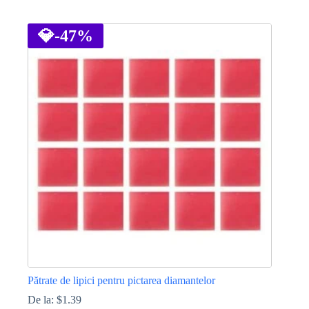
Acest
produs
are
💎
-47%
mai
multe
variații.
Opțiunile
pot
fi
alese
în
pagina
produsului.
Pătrate de lipici pentru pictarea diamantelor
De la:
$
1.39