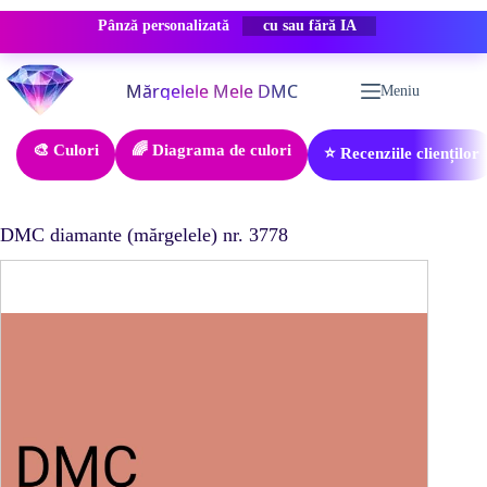
Pânză personalizată
REDUCERE -50%
Sari
la
Meniu
conținut
🎨 Culori
🌈 Diagrama de culori
⭐ Recenziile clienților
DMC diamante (mărgelele) nr. 3778