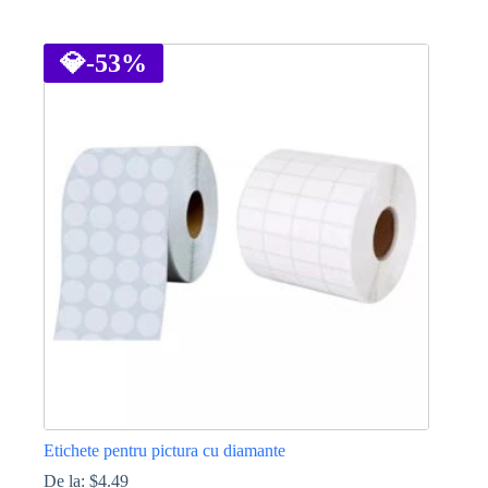
Acest
produs
are
💎
-53%
mai
multe
variații.
Opțiunile
pot
fi
alese
în
pagina
produsului.
Etichete pentru pictura cu diamante
De la:
$
4.49