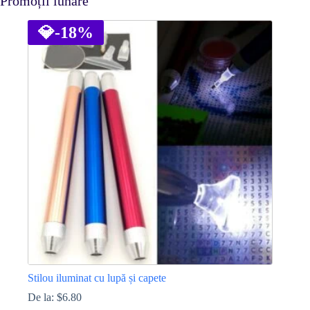
Promoții lunare
💎
-18%
Stilou iluminat cu lupă și capete
De la:
$
6.80