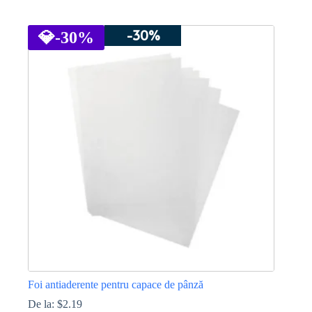
Acest
produs
-30%
are
💎
-30%
mai
multe
variații.
Opțiunile
pot
fi
alese
în
pagina
produsului.
Foi antiaderente pentru capace de pânză
De la:
$
2.19