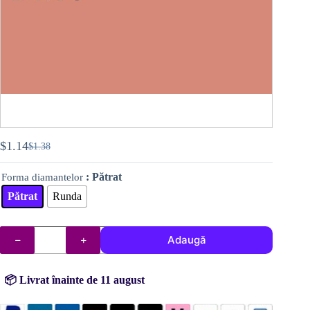
$
1.14
$
1.38
Prețul
Prețul
inițial
curent
: Pătrat
Forma diamantelor
a
este:
fost:
$1.14.
Pătrat
Runda
$1.38.
Cantitate
Adaugă
DMC
diamante
(mărgelele)
nr.
📦 Livrat înainte de 11 august
3778