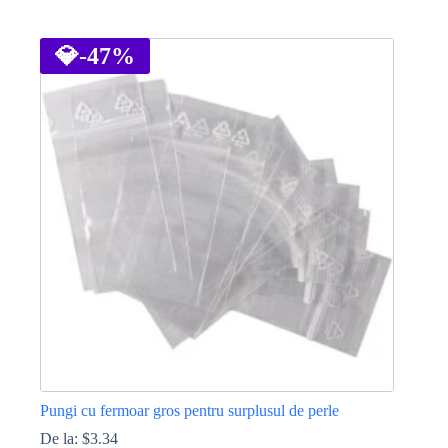
Acest
produs
are
💎
-47%
mai
multe
variații.
Opțiunile
pot
fi
alese
în
pagina
produsului.
Pungi cu fermoar gros pentru surplusul de perle
De la:
$
3.34