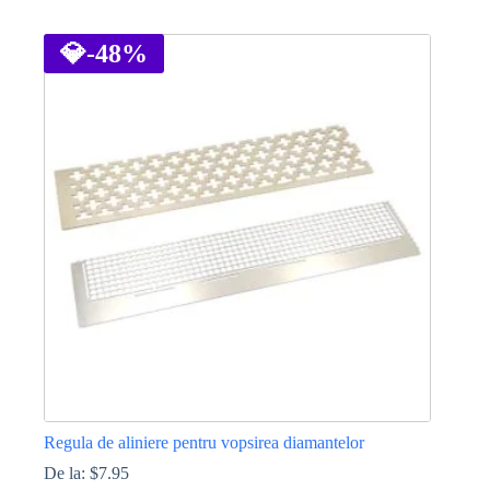
Acest
produs
are
💎
-48%
mai
multe
variații.
Opțiunile
pot
fi
alese
în
pagina
produsului.
Regula de aliniere pentru vopsirea diamantelor
De la:
$
7.95