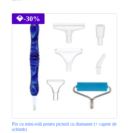
Prețul
Prețul
inițial
curent
Acest
a
este:
produs
fost:
$1.14.
are
💎
-30%
$1.72.
mai
multe
variații.
Opțiunile
pot
fi
alese
în
pagina
produsului.
Pix cu mini-rolă pentru pictură cu diamante (+ capete de
schimb)