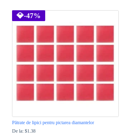
Acest
produs
are
💎
-47%
mai
multe
variații.
Opțiunile
pot
fi
alese
în
pagina
produsului.
Pătrate de lipici pentru pictarea diamantelor
De la:
$
1.38