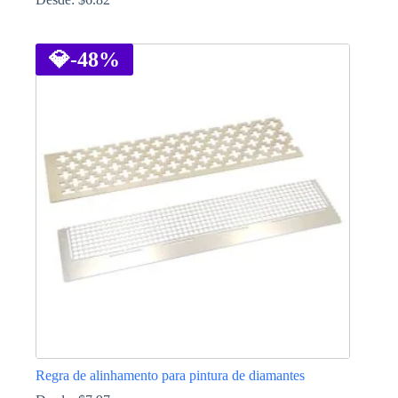
This
product
has
💎
-48%
multiple
variants.
The
options
may
be
chosen
on
the
product
page
Regra de alinhamento para pintura de diamantes