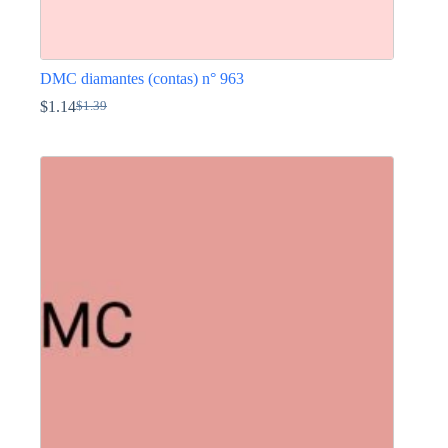
DMC diamantes (contas) n° 963
$
1.14
$
1.39
O
O
preço
preço
This
original
atual
product
era:
é:
has
$1.39.
$1.14.
multiple
variants.
The
options
may
be
chosen
on
the
product
page