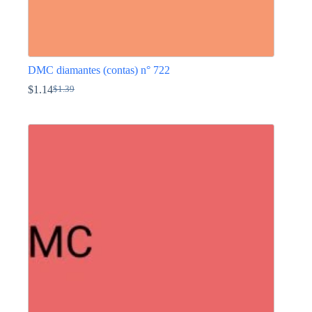
DMC diamantes (contas) n° 722
$
1.14
$
1.39
O
O
preço
preço
This
original
atual
product
era:
é:
has
$1.39.
$1.14.
multiple
variants.
The
options
may
be
chosen
on
the
product
page