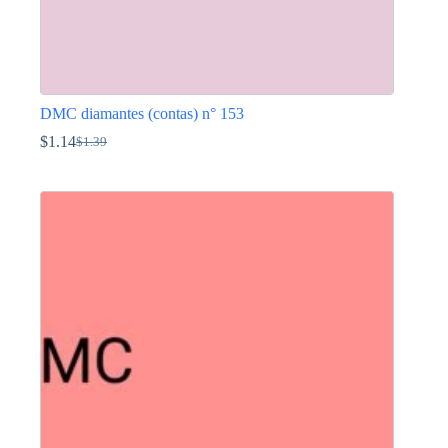
DMC diamantes (contas) n° 153
$
1.14
$
1.39
O
O
preço
preço
This
original
atual
product
era:
é:
has
$1.39.
$1.14.
multiple
variants.
The
options
may
be
chosen
on
the
product
page