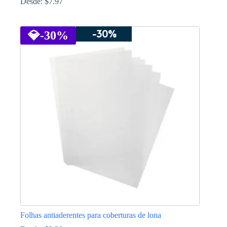
Desde:
$
7.97
This
product
-30%
has
💎
-30%
multiple
variants.
The
options
may
be
chosen
on
the
product
page
Folhas antiaderentes para coberturas de lona