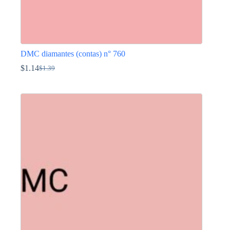
DMC diamantes (contas) n° 760
$
1.14
$
1.39
O
O
preço
preço
This
original
atual
product
era:
é:
has
$1.39.
$1.14.
multiple
variants.
The
options
may
be
chosen
on
the
product
page