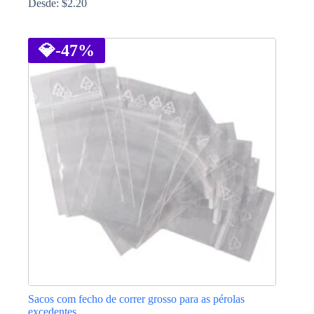
Desde:
$
2.20
This
product
has
💎
-47%
multiple
variants.
The
options
may
be
chosen
on
the
product
page
Sacos com fecho de correr grosso para as pérolas
excedentes