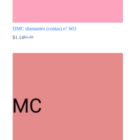
DMC diamantes (contas) n° 603
$
1.14
$
1.39
O
O
preço
preço
This
original
atual
product
era:
é:
has
$1.39.
$1.14.
multiple
variants.
The
options
may
be
chosen
on
the
product
page