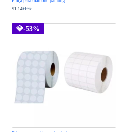
Pinça para diamond painting
$
1.14
$
1.72
O
O
preço
preço
This
original
atual
product
era:
é:
has
💎
-53%
$1.72.
$1.14.
multiple
variants.
The
options
may
be
chosen
on
the
product
page