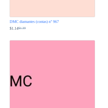
DMC diamantes (contas) n° 967
$
1.14
$
1.39
O
O
preço
preço
This
original
atual
product
era:
é:
has
$1.39.
$1.14.
multiple
variants.
The
options
may
be
chosen
on
the
product
page