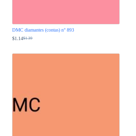
DMC diamantes (contas) n° 893
$
1.14
$
1.39
O
O
preço
preço
This
original
atual
product
era:
é:
has
$1.39.
$1.14.
multiple
variants.
The
options
may
be
chosen
on
the
product
page