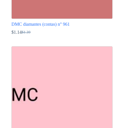
DMC diamantes (contas) n° 961
$
1.14
$
1.39
O
O
preço
preço
This
original
atual
product
era:
é:
has
$1.39.
$1.14.
multiple
variants.
The
options
may
be
chosen
on
the
product
page