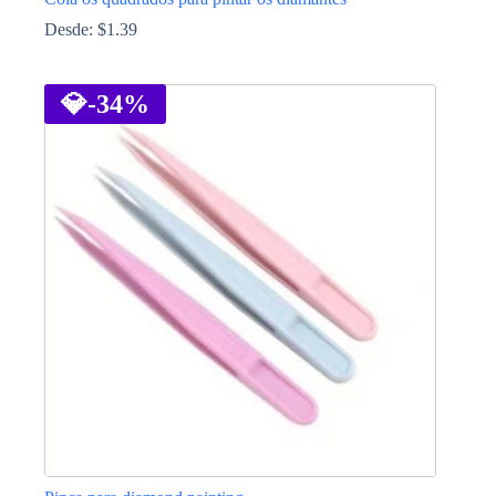
Desde:
$
1.39
This
product
has
💎
-34%
multiple
variants.
The
options
may
be
chosen
on
the
product
page