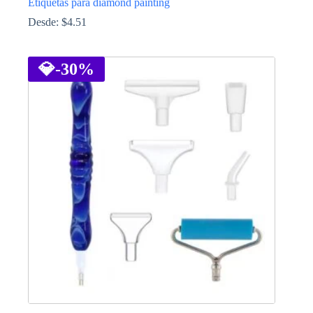
Etiquetas para diamond painting
Desde:
$
4.51
This
product
has
💎
-30%
multiple
variants.
The
options
may
be
chosen
on
the
product
page