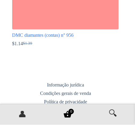
DMC diamantes (contas) n° 956
$
1.14
$
1.39
O
O
preço
preço
This
original
atual
product
era:
é:
has
$1.39.
$1.14.
multiple
variants.
The
options
Informação jurídica
may
Condições gerais de venda
be
chosen
Política de privacidade
on
Entregas, devoluções e trocas
the
🔍
0
👤
product
Contacta-nos
page