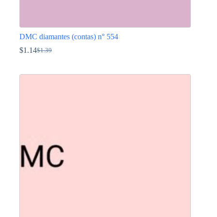
DMC diamantes (contas) n° 554
$
1.14
$
1.39
O
O
preço
preço
This
original
atual
product
era:
é:
has
$1.39.
$1.14.
multiple
variants.
The
options
may
be
chosen
on
the
product
page