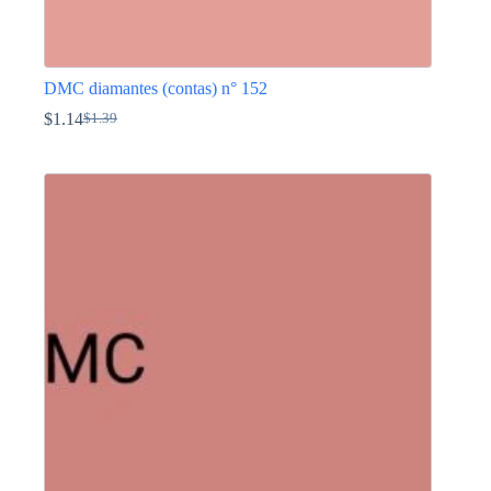
DMC diamantes (contas) n° 152
$
1.14
$
1.39
O
O
preço
preço
This
original
atual
product
era:
é:
has
$1.39.
$1.14.
multiple
variants.
The
options
may
be
chosen
on
the
product
page