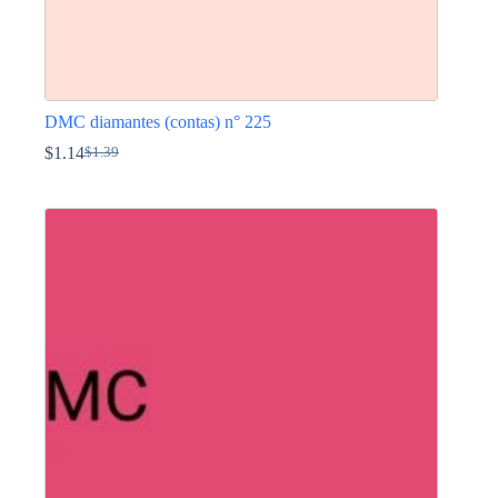
DMC diamantes (contas) n° 225
$
1.14
$
1.39
O
O
preço
preço
This
original
atual
product
era:
é:
has
$1.39.
$1.14.
multiple
variants.
The
options
may
be
chosen
on
the
product
page