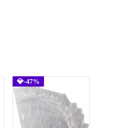
💎
-47%