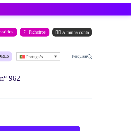
essórios
📁 Ficheiros
🙋‍♂️ A minha conta
ORES
Português
n° 962