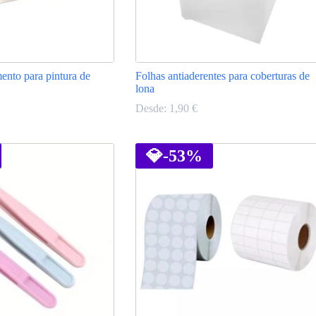
ento para pintura de
Folhas antiaderentes para coberturas de
lona
Desde:
1,90
€
This
product
has
💎
-53%
multiple
variants.
The
options
may
be
chosen
on
the
product
page