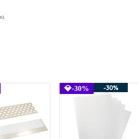
m).
-30%
💎
-30%