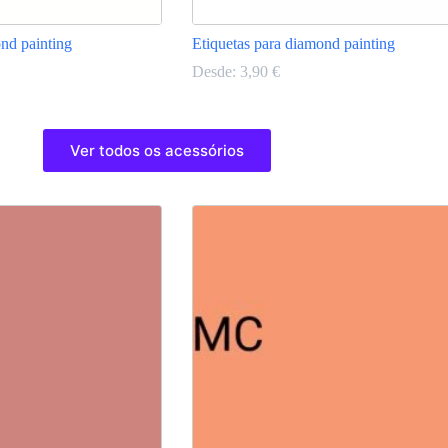
nd painting
Etiquetas para diamond painting
Desde:
3,90
€
This
product
Ver todos os acessórios
has
multiple
variants.
The
options
may
be
chosen
on
the
product
page