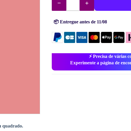
de
DMC
diamantes
(contas)
n°
📦 Entregue antes de 11/08
962
⚡ Precisa de várias c
Experimente a página de enco
u quadrado.