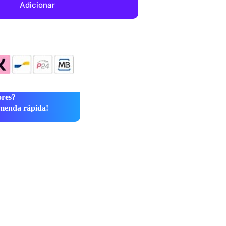
Adicionar
ores?
menda rápida!