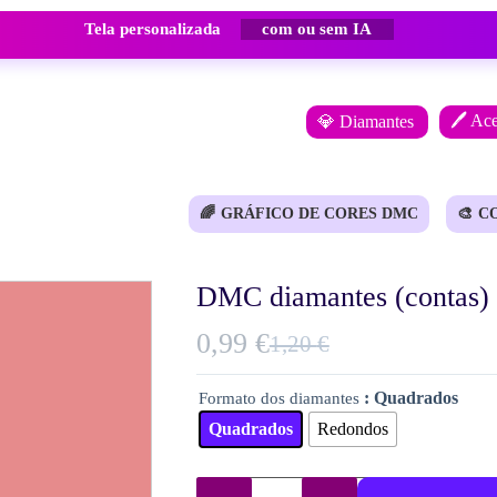
Tela personalizada
com ou sem IA
🖊️ Ac
💎 Diamantes
🌈
GRÁFICO DE CORES DMC
🎨
C
DMC diamantes (contas) 
0,99
€
1,20
€
O
O
preço
preço
: Quadrados
Formato dos diamantes
original
atual
Quadrados
Redondos
era:
é:
1,20 €.
0,99 €.
Quantidade