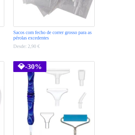
Sacos com fecho de correr grosso para as
pérolas excedentes
Desde:
2,90
€
This
product
has
💎
-30%
multiple
variants.
The
options
may
be
chosen
on
the
product
page