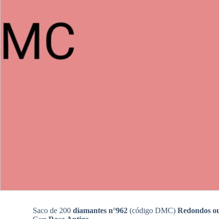
Saco de 200
diamantes n°962
(código DMC)
Redondos o