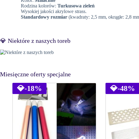
Kolor:
Malachite
Rodzina kolorów:
Turkusowa zieleń
Wysokiej jakości akrylowe strass.
Standardowy rozmiar
(kwadraty: 2,5 mm, okrągłe: 2,8 mm
💎 Niektóre z naszych toreb
Miesięczne oferty specjalne
💎
-18%
💎
-48%