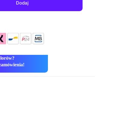
Dodaj
olorów?
zamówienia!