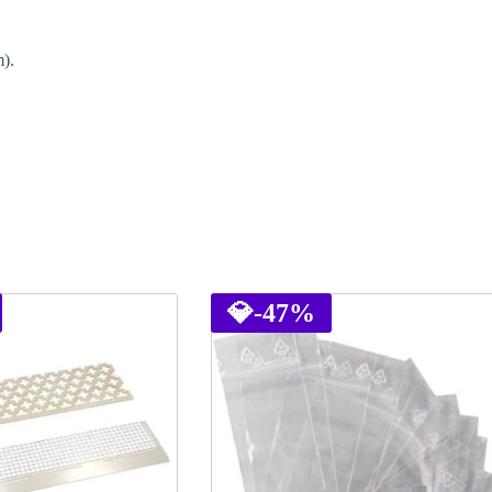
).
💎
-47%