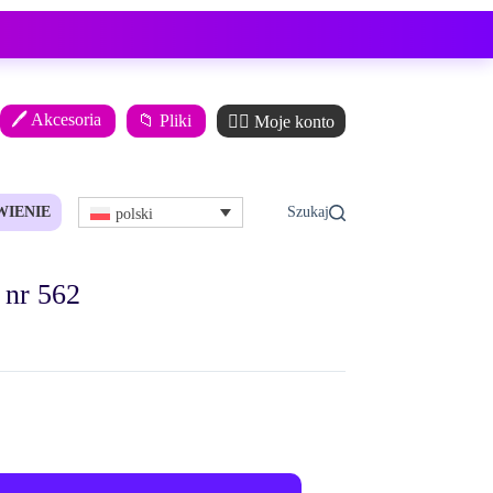
🖊️ Akcesoria
📁 Pliki
🙋‍♂️ Moje konto
WIENIE
polski
 nr 562