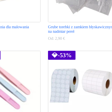
nia dla malowania
Grube torebki z zamkiem błyskawiczny
na nadmiar pereł
Od:
2,90
€
Ten
produkt
ma
💎
-53%
wiele
wariantów.
Opcje
można
wybrać
na
stronie
produktu