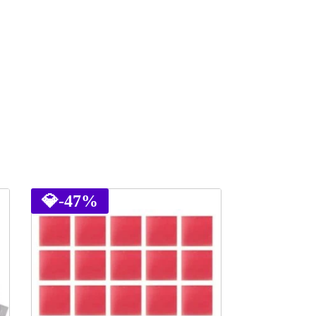
💎
-47%