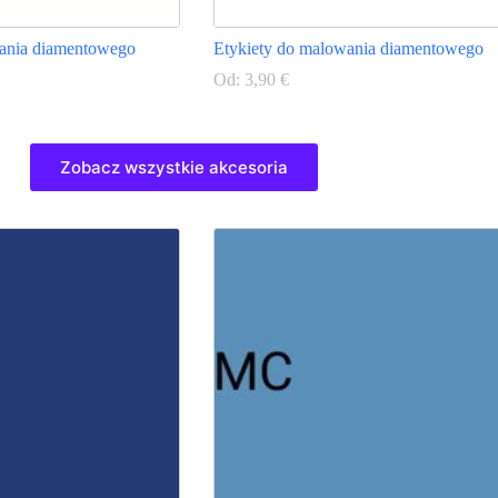
ania diamentowego
Etykiety do malowania diamentowego
Od:
3,90
€
Ten
produkt
Zobacz wszystkie akcesoria
ma
wiele
wariantów.
Opcje
można
wybrać
na
stronie
produktu