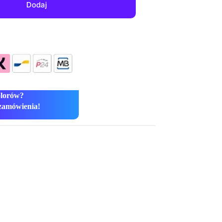
Dodaj
olorów?
zamówienia!