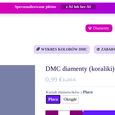
Spersonalizowane płótno
z AI lub bez AI
💎 Diamenty
🌈
WYKRES KOLORÓW DMC
🎨
ZABAR
DMC diamenty (koraliki)
0,99
€
1,20
€
Pierwotna
Aktualna
cena
cena
: Placu
Kształt diamencików
wynosiła:
wynosi:
Placu
Okrągłe
1,20 €.
0,99 €.
ilość