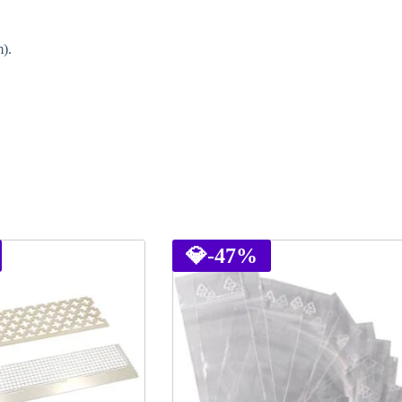
).
💎
-47%