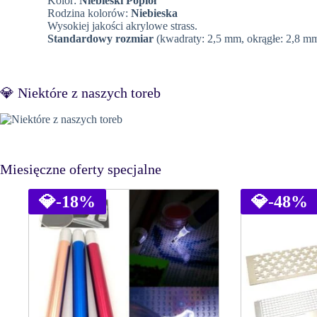
Kolor:
Niebieski Popiół
Rodzina kolorów:
Niebieska
Wysokiej jakości akrylowe strass.
Standardowy rozmiar
(kwadraty: 2,5 mm, okrągłe: 2,8 mm
💎 Niektóre z naszych toreb
Miesięczne oferty specjalne
💎
-18%
💎
-48%