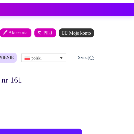
🖊️ Akcesoria
📁 Pliki
🙋‍♂️ Moje konto
WIENIE
polski
 nr 161