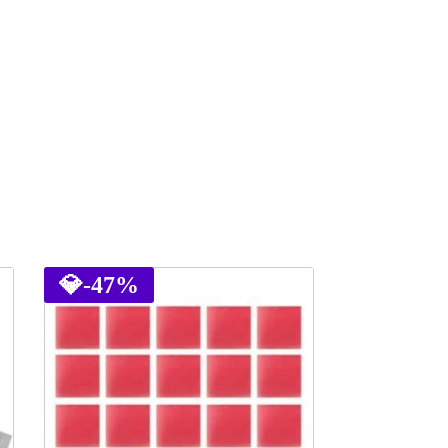
💎
-47%