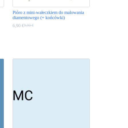
Pióro z mini-wałeczkiem do malowania
diamentowego (+ końcówki)
6,90
€
9,90
€
Pierwotna
Aktualna
cena
cena
Ten
wynosiła:
wynosi:
produkt
9,90 €.
6,90 €.
ma
wiele
wariantów.
Opcje
można
wybrać
na
stronie
produktu