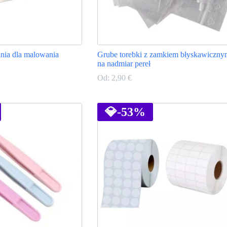
nia dla malowania
Grube torebki z zamkiem błyskawiczny
na nadmiar pereł
Od:
2,90
€
Ten
produkt
ma
💎
-53%
wiele
wariantów.
Opcje
można
wybrać
na
stronie
produktu