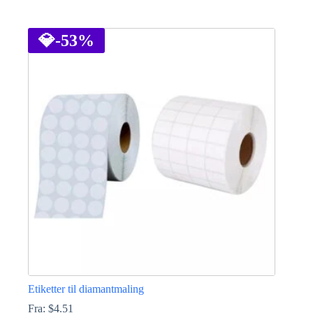
Dette
produktet
har
💎
-53%
flere
varianter.
Alternativene
kan
velges
på
produktsiden
Etiketter til diamantmaling
Fra:
$
4.51