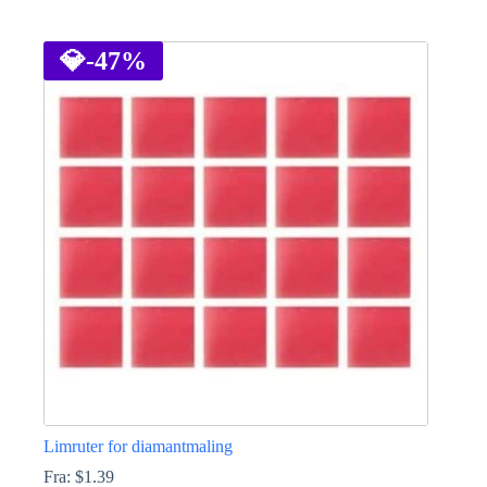
Dette
produktet
har
💎
-47%
flere
varianter.
Alternativene
kan
velges
på
produktsiden
Limruter for diamantmaling
Fra:
$
1.39