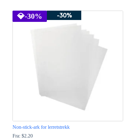
Dette
produktet
-30%
har
💎
-30%
flere
varianter.
Alternativene
kan
velges
på
produktsiden
Non-stick-ark for lerretstrekk
Fra:
$
2.20