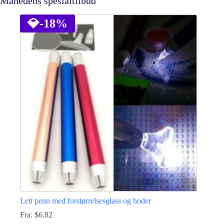
Månedens spesialtilbud
💎
-18%
Lett penn med forstørrelsesglass og hoder
Fra:
$
6.82