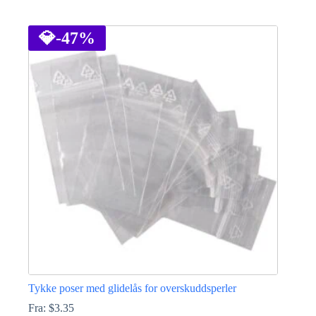
Dette
produktet
har
💎
-47%
flere
varianter.
Alternativene
kan
velges
på
produktsiden
Tykke poser med glidelås for overskuddsperler
Fra:
$
3.35