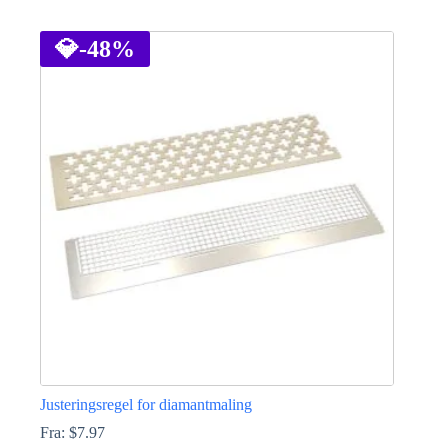
Dette
produktet
har
💎
-48%
flere
varianter.
Alternativene
kan
velges
på
produktsiden
Justeringsregel for diamantmaling
Fra:
$
7.97