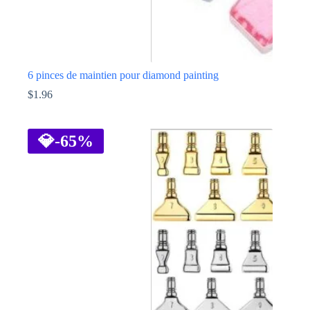
6 pinces de maintien pour diamond painting
$
1.96
Ce
produit
a
💎
-65%
plusieurs
variations.
Les
options
peuvent
être
choisies
sur
la
page
du
produit