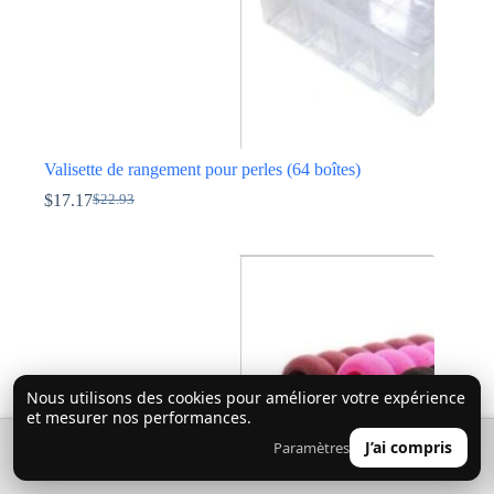
Valisette de rangement pour perles (64 boîtes)
$
17.17
$
22.93
Le
Le
prix
prix
initial
actuel
était :
est :
$22.93.
$17.17.
Nous utilisons des cookies pour améliorer votre expérience
et mesurer nos performances.
🔍
0
J’ai compris
Paramètres
👤