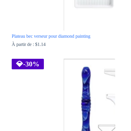
Plateau bec verseur pour diamond painting
À partir de :
$
1.14
Ce
produit
a
💎
-30%
plusieurs
variations.
Les
options
peuvent
être
choisies
sur
la
page
du
produit