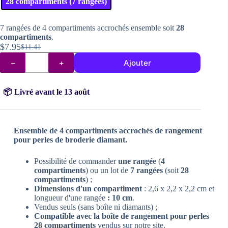
28 compartiments (7 rangées)
7 rangées de 4 compartiments accrochés ensemble soit
28
compartiments
.
$
7.95
$
11.41
Le
Le
quantité
prix
prix
Ajouter
de
initial
actuel
Compartiments
pour
était :
est :
perles
📦 Livré avant le 13 août
$11.41.
$7.95.
de
diamond
painting
Ensemble de 4 compartiments accrochés de rangement
pour perles de broderie diamant.
Possibilité de commander
une rangée
(
4
compartiments
) ou un lot de
7 rangées
(soit
28
compartiments
) ;
Dimensions d'un compartiment
: 2,6 x 2,2 x 2,2 cm et
longueur d'une rangée
: 10 cm
.
Vendus seuls (sans boîte ni diamants) ;
Compatible avec la boîte de rangement pour perles
28 compartiments
vendus sur notre site.