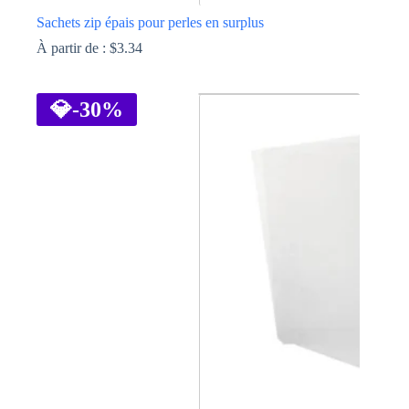
Sachets zip épais pour perles en surplus
À partir de :
$
3.34
Ce
produit
a
💎
-30%
plusieurs
variations.
Les
options
peuvent
être
choisies
sur
la
page
du
produit