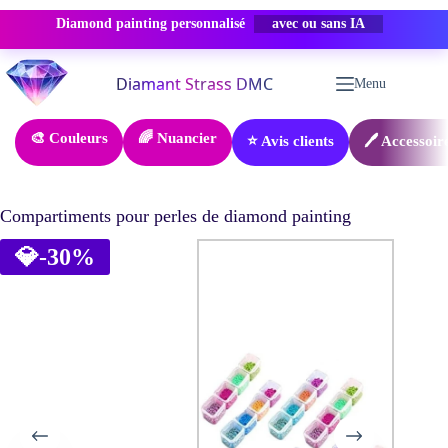
Diamond painting personnalisé
PROMO -50%
Passer
au
Menu
contenu
🎨 Couleurs
🌈 Nuancier
⭐ Avis clients
🖊️ Accessoir
Compartiments pour perles de diamond painting
💎
-30%