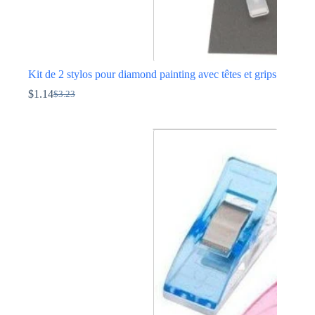
Kit de 2 stylos pour diamond painting avec têtes et grips
$
1.14
$
3.23
Le
Le
prix
prix
initial
actuel
était :
est :
$3.23.
$1.14.