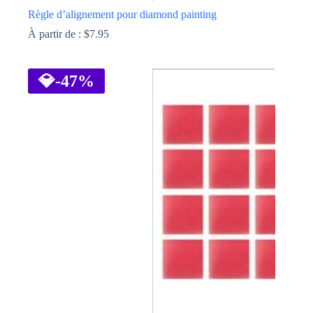
Règle d’alignement pour diamond painting
À partir de :
$
7.95
Ce
produit
a
💎
-47%
plusieurs
variations.
Les
options
peuvent
être
choisies
sur
la
page
du
produit