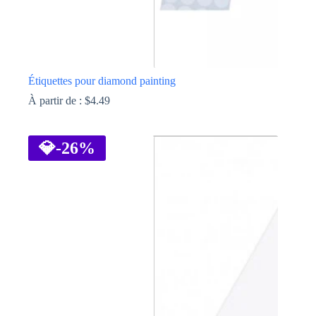
Étiquettes pour diamond painting
À partir de :
$
4.49
Ce
produit
a
💎
-26%
plusieurs
variations.
Les
options
peuvent
être
choisies
sur
la
page
du
produit