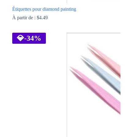
Étiquettes pour diamond painting
À partir de :
$
4.49
Ce
produit
a
💎
-34%
plusieurs
variations.
Les
options
peuvent
être
choisies
sur
la
page
du
produit