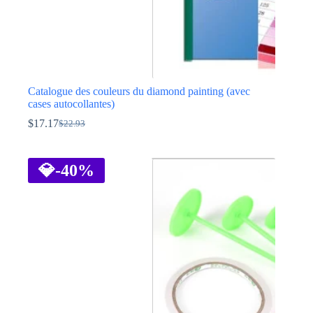
Catalogue des couleurs du diamond painting (avec
cases autocollantes)
$
17.17
$
22.93
Le
Le
prix
prix
initial
actuel
était :
est :
💎
-40%
$22.93.
$17.17.