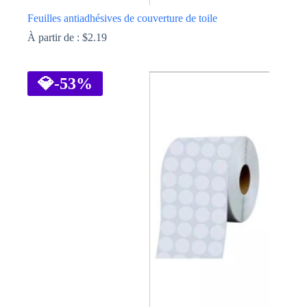
Feuilles antiadhésives de couverture de toile
À partir de :
$
2.19
Ce
produit
a
💎
-53%
plusieurs
variations.
Les
options
peuvent
être
choisies
sur
la
page
du
produit