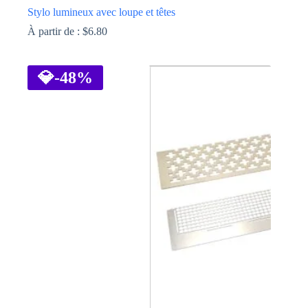
Stylo lumineux avec loupe et têtes
À partir de :
$
6.80
Ce
produit
a
💎
-48%
plusieurs
variations.
Les
options
peuvent
être
choisies
sur
la
page
du
produit