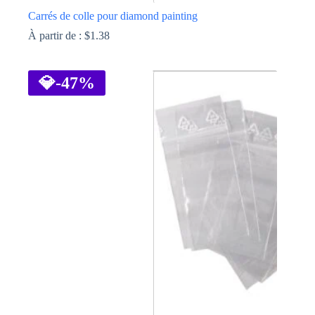
Carrés de colle pour diamond painting
À partir de :
$
1.38
Ce
produit
a
💎
-47%
plusieurs
variations.
Les
options
peuvent
être
choisies
sur
la
page
du
produit