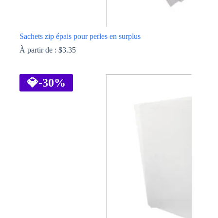
Sachets zip épais pour perles en surplus
À partir de :
$
3.35
Ce
produit
a
💎
-30%
plusieurs
variations.
Les
options
peuvent
être
choisies
sur
la
page
du
produit