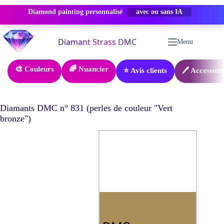
Diamond painting personnalisé
PROMO -50%
Passer
au
Menu
contenu
🎨 Couleurs
🌈 Nuancier
⭐ Avis clients
🖊️ Accessoir
Diamants DMC n° 831 (perles de couleur "Vert
bronze")