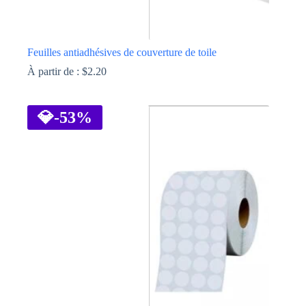
Feuilles antiadhésives de couverture de toile
À partir de :
$
2.20
Ce
produit
a
💎
-53%
plusieurs
variations.
Les
options
peuvent
être
choisies
sur
la
page
du
produit