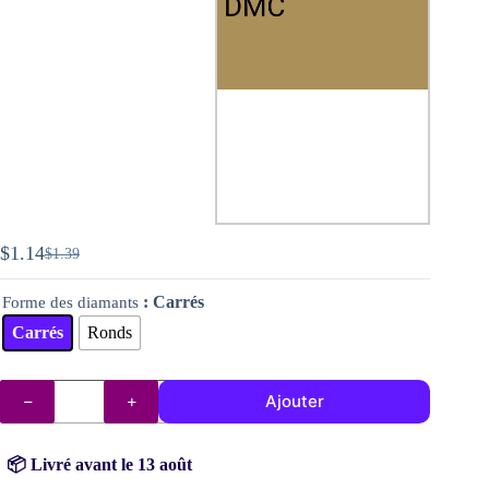
$
1.14
$
1.39
Le
Le
prix
prix
: Carrés
Forme des diamants
initial
actuel
était :
est :
Carrés
Ronds
$1.39.
$1.14.
quantité
Ajouter
de
Diamants
DMC
n°
📦 Livré avant le 13 août
831