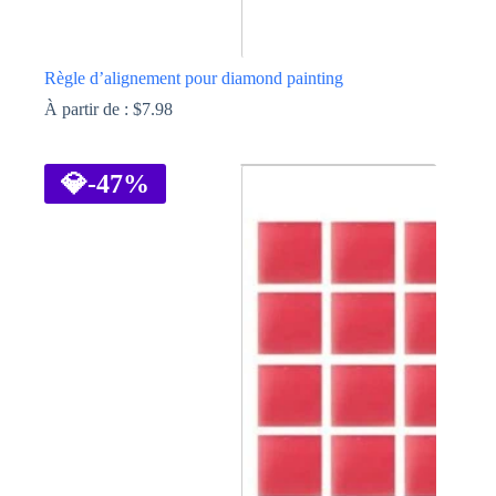
Règle d’alignement pour diamond painting
À partir de :
$
7.98
Ce
produit
a
💎
-47%
plusieurs
variations.
Les
options
peuvent
être
choisies
sur
la
page
du
produit