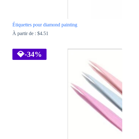
Étiquettes pour diamond painting
À partir de :
$
4.51
Ce
produit
a
💎
-34%
plusieurs
variations.
Les
options
peuvent
être
choisies
sur
la
page
du
produit