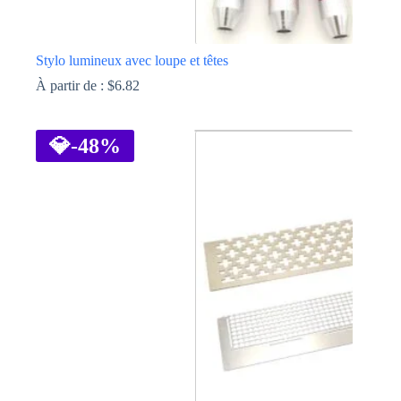
Stylo lumineux avec loupe et têtes
À partir de :
$
6.82
Ce
produit
a
💎
-48%
plusieurs
variations.
Les
options
peuvent
être
choisies
sur
la
page
du
produit