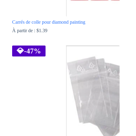
Carrés de colle pour diamond painting
À partir de :
$
1.39
Ce
produit
a
💎
-47%
plusieurs
variations.
Les
options
peuvent
être
choisies
sur
la
page
du
produit