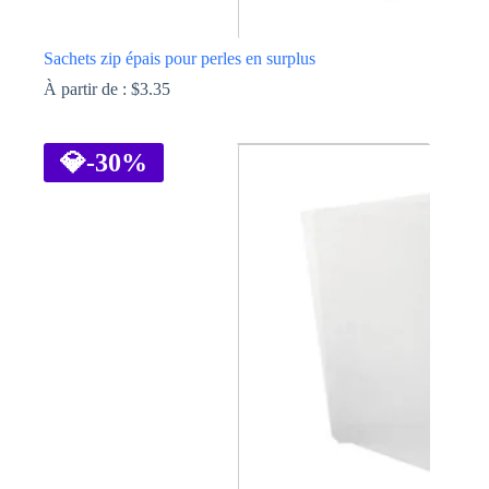
Sachets zip épais pour perles en surplus
À partir de :
$
3.35
Ce
produit
a
💎
-30%
plusieurs
variations.
Les
options
peuvent
être
choisies
sur
la
page
du
produit