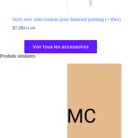
Stylo avec mini-rouleau pour diamond painting (+ têtes)
$
7.98
$
11.44
Le
Le
prix
prix
Ce
initial
actuel
produit
Voir tous les accessoires
était :
est :
a
$11.44.
$7.98.
plusieurs
Produits similaires
variations.
Les
options
peuvent
être
choisies
sur
la
page
du
produit