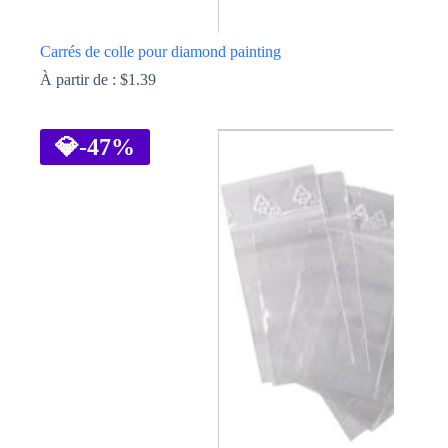
Carrés de colle pour diamond painting
À partir de :
$
1.39
Ce
produit
a
💎
-47%
plusieurs
variations.
Les
options
peuvent
être
choisies
sur
la
page
du
produit