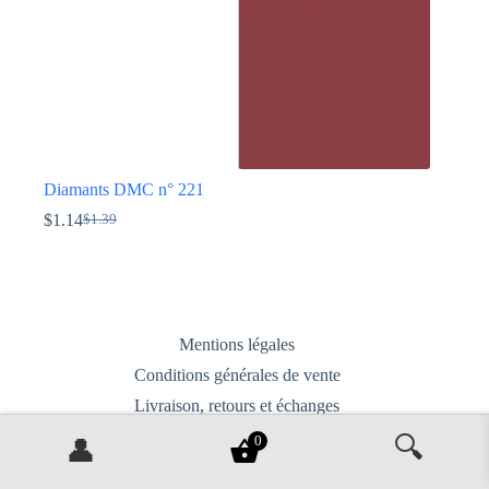
du
produit
Diamants DMC n° 221
$
1.14
$
1.39
Le
Le
prix
prix
Ce
initial
actuel
produit
était :
est :
a
$1.39.
$1.14.
plusieurs
variations.
Mentions légales
Les
options
Conditions générales de vente
peuvent
Livraison, retours et échanges
être
choisies
Politique de confidentialité
🔍
0
👤
sur
la
Nous contacter
page