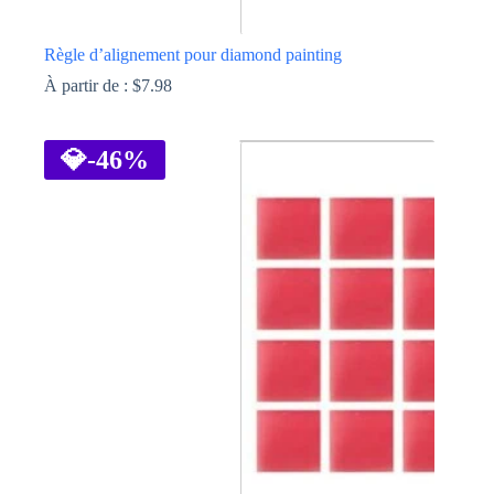
Règle d’alignement pour diamond painting
À partir de :
$
7.98
Ce
produit
a
💎
-46%
plusieurs
variations.
Les
options
peuvent
être
choisies
sur
la
page
du
produit