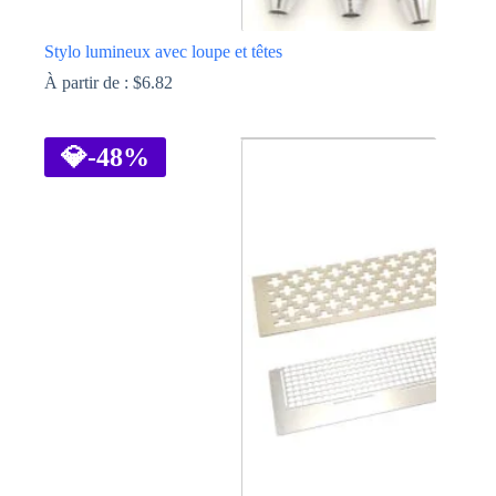
Stylo lumineux avec loupe et têtes
À partir de :
$
6.82
Ce
produit
a
💎
-48%
plusieurs
variations.
Les
options
peuvent
être
choisies
sur
la
page
du
produit