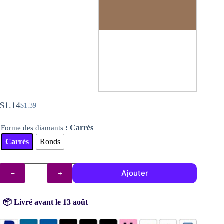
$
1.14
$
1.39
Le
Le
prix
prix
: Carrés
Forme des diamants
initial
actuel
était :
est :
Carrés
Ronds
$1.39.
$1.14.
quantité
Ajouter
de
Diamants
DMC
n°
📦 Livré avant le 13 août
611