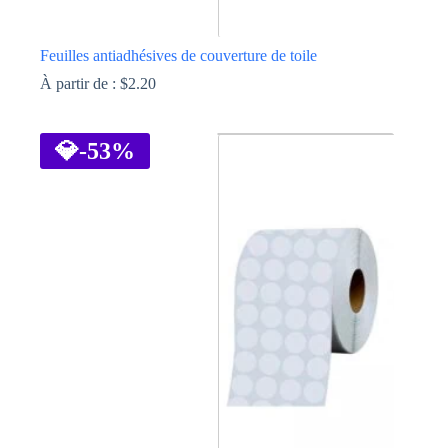
Feuilles antiadhésives de couverture de toile
À partir de :
$
2.20
Ce
produit
a
💎
-53%
plusieurs
variations.
Les
options
peuvent
être
choisies
sur
la
page
du
produit