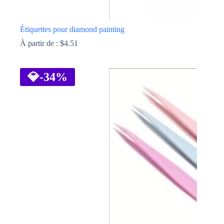
Étiquettes pour diamond painting
À partir de :
$
4.51
Ce
produit
a
💎
-34%
plusieurs
variations.
Les
options
peuvent
être
choisies
sur
la
page
du
produit