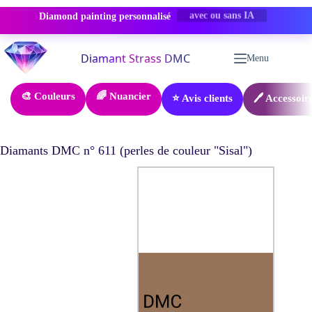
Diamond painting personnalisé
PROMO -50%
Passer
au
Menu
contenu
🎨 Couleurs
🌈 Nuancier
⭐ Avis clients
🖊️ Accessoir
Diamants DMC n° 611 (perles de couleur "Sisal")