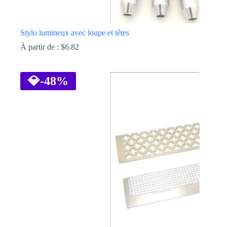
Stylo lumineux avec loupe et têtes
À partir de :
$
6.82
Ce
produit
a
💎
-48%
plusieurs
variations.
Les
options
peuvent
être
choisies
sur
la
page
du
produit