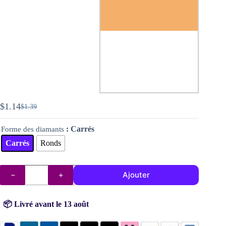
$
1.14
$
1.39
Le
Le
prix
prix
: Carrés
Forme des diamants
initial
actuel
était :
est :
Carrés
Ronds
$1.39.
$1.14.
quantité
Ajouter
de
Diamants
DMC
n°
📦 Livré avant le 13 août
3854