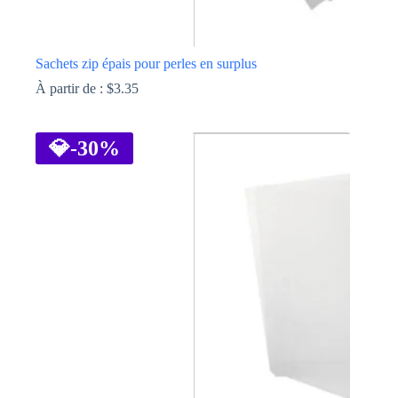
Sachets zip épais pour perles en surplus
À partir de :
$
3.35
Ce
produit
a
💎
-30%
plusieurs
variations.
Les
options
peuvent
être
choisies
sur
la
page
du
produit