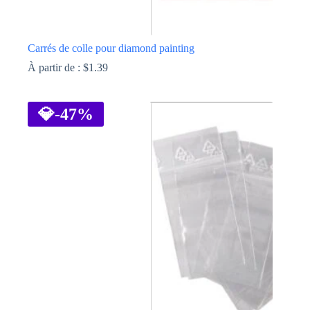
Carrés de colle pour diamond painting
À partir de :
$
1.39
Ce
produit
a
💎
-47%
plusieurs
variations.
Les
options
peuvent
être
choisies
sur
la
page
du
produit