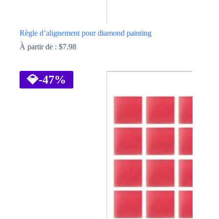
Règle d’alignement pour diamond painting
À partir de :
$
7.98
Ce
produit
a
💎
-47%
plusieurs
variations.
Les
options
peuvent
être
choisies
sur
la
page
du
produit