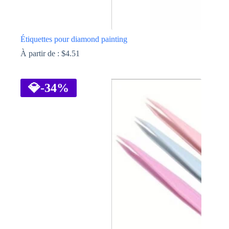
Étiquettes pour diamond painting
À partir de :
$
4.51
Ce
produit
a
💎
-34%
plusieurs
variations.
Les
options
peuvent
être
choisies
sur
la
page
du
produit