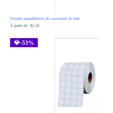
Feuilles antiadhésives de couverture de toile
À partir de :
$
2.20
Ce
produit
a
💎
-53%
plusieurs
variations.
Les
options
peuvent
être
choisies
sur
la
page
du
produit