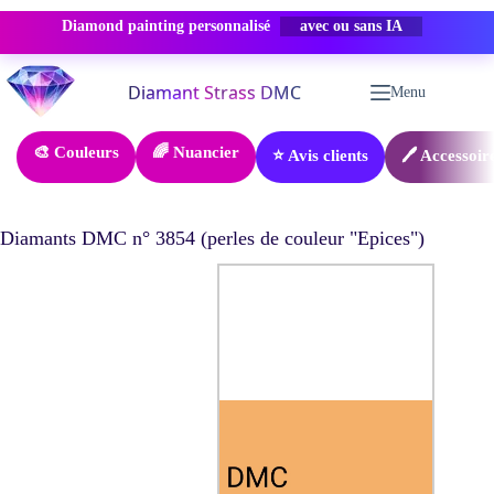
Diamond painting personnalisé
PROMO -50%
Passer
au
Menu
contenu
🎨 Couleurs
🌈 Nuancier
⭐ Avis clients
🖊️ Accessoir
Diamants DMC n° 3854 (perles de couleur "Epices")