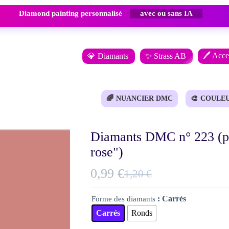
Diamond painting personnalisé
avec ou sans IA
🖊️ Acce
💎 Diamants
✨ Strass AB
🌈
NUANCIER DMC
🎨
COULE
Diamants DMC n° 223 (pe
rose")
0,99
€
1,20
€
Le
Le
prix
prix
: Carrés
Forme des diamants
initial
actuel
Carrés
Ronds
était :
est :