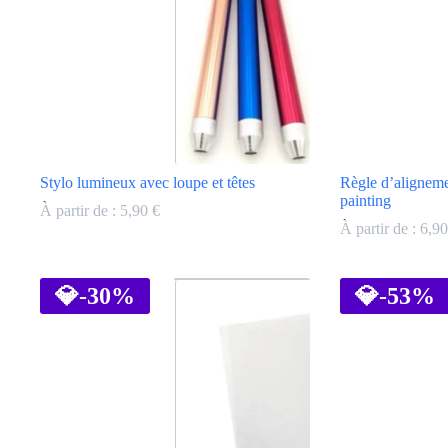
Stylo lumineux avec loupe et têtes
Règle d’alignem
painting
À partir de :
5,90
€
À partir de :
6,9
Ce
Ce
produit
produit
a
💎
-30%
a
💎
-53%
plusieurs
plusieurs
variations.
variations.
Les
Les
options
options
peuvent
peuvent
être
être
choisies
choisies
sur
sur