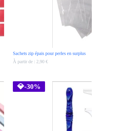
Sachets zip épais pour perles en surplus
À partir de :
2,90
€
Ce
produit
a
💎
-30%
plusieurs
variations.
Les
options
peuvent
être
choisies
sur