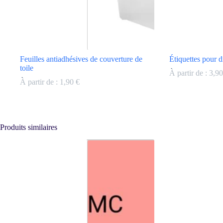
la
la
page
page
du
du
produit
produit
Feuilles antiadhésives de couverture de
Étiquettes pour 
toile
À partir de :
3,9
À partir de :
1,90
€
Ce
Ce
produit
produit
a
a
plusieurs
plusieurs
Produits similaires
variations.
variations.
Les
Les
options
options
peuvent
peuvent
être
être
choisies
choisies
sur
sur
la
la
page
page
du
du
produit
produit