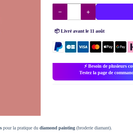
1,20 €.
0,99 €.
quantité
de
Diamants
DMC
n°
223
📦 Livré avant le 11 août
⚡ Besoin de plusieurs co
Testez la page de command
s
pour la pratique du
diamond painting
(broderie diamant).