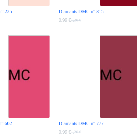
n° 225
Diamants DMC n° 815
0,99
€
1,20
€
Le
Le
prix
prix
Ce
initial
actuel
produit
était :
est :
a
1,20 €.
0,99 €.
plusieurs
variations.
Les
options
peuvent
être
choisies
sur
la
page
du
produit
n° 602
Diamants DMC n° 777
0,99
€
1,20
€
Le
Le