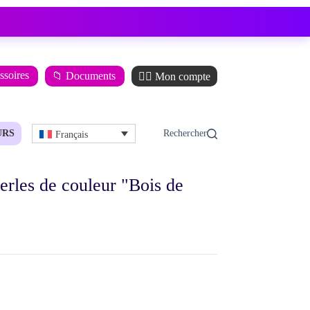
ssoires
📁 Documents
🙋‍♂️ Mon compte
URS
Français
rles de couleur "Bois de