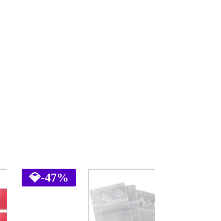
💎
-47%