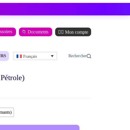
ssoires
📁 Documents
🙋‍♂️ Mon compte
URS
Français
Pétrole)
mants)