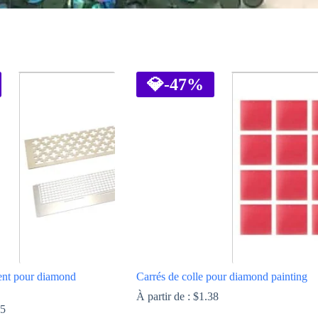
💎
-47%
ent pour diamond
Carrés de colle pour diamond painting
À partir de :
$
1.38
95