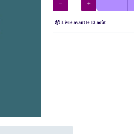
de
Diamants
AB
3808
(Bleu
📦 Livré avant le 13 août
Pétrole)