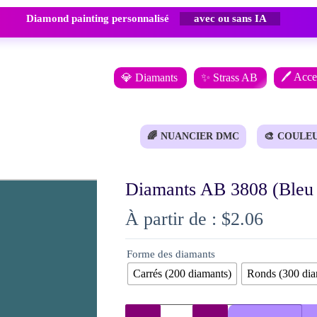
avec ou sans IA
Diamond painting personnalisé
🖊️ Acce
💎 Diamants
✨ Strass AB
🌈
NUANCIER DMC
🎨
COULE
Diamants AB 3808 (Bleu 
À partir de :
$
2.06
Forme des diamants
Carrés (200 diamants)
Ronds (300 dia
quantité