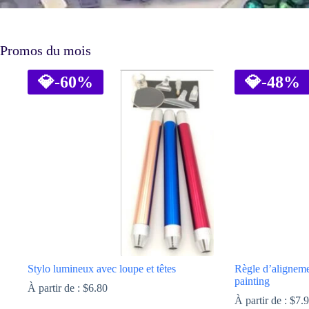
Promos du mois
💎
-60%
💎
-48%
Stylo lumineux avec loupe et têtes
Règle d’alignem
painting
À partir de :
$
6.80
À partir de :
$
7.