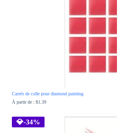
Les
options
peuvent
être
choisies
sur
la
page
du
produit
Carrés de colle pour diamond painting
À partir de :
$
1.39
Ce
produit
a
💎
-34%
plusieurs
variations.