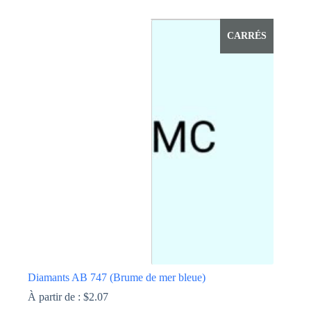
Ce
produit
a
CARRÉS
plusieurs
variations.
Les
options
peuvent
être
choisies
sur
la
page
du
produit
Diamants AB 747 (Brume de mer bleue)
À partir de :
$
2.07