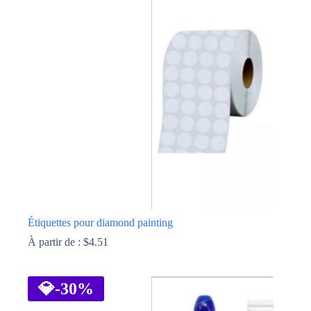
Les
options
peuvent
être
choisies
sur
la
page
du
produit
Étiquettes pour diamond painting
À partir de :
$
4.51
Ce
produit
a
💎
-30%
plusieurs
variations.