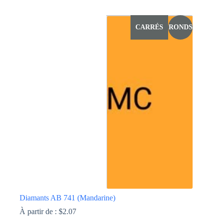
Ce
produit
a
CARRÉS
RONDS
plusieurs
variations.
Les
options
peuvent
être
choisies
sur
la
page
du
produit
Diamants AB 741 (Mandarine)
À partir de :
$
2.07