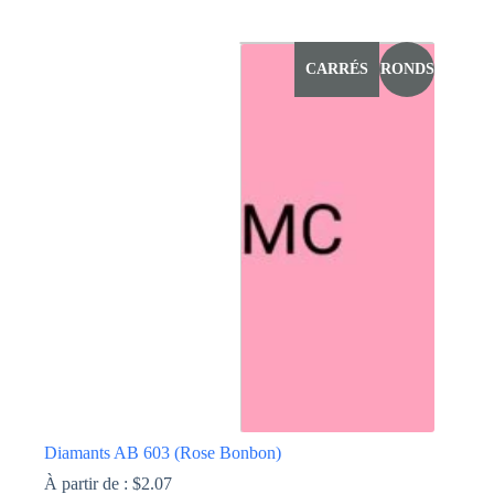
Ce
produit
a
CARRÉS
RONDS
plusieurs
variations.
Les
options
peuvent
être
choisies
sur
la
page
du
produit
Diamants AB 603 (Rose Bonbon)
À partir de :
$
2.07