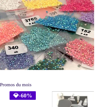
Promos du mois
💎
-60%