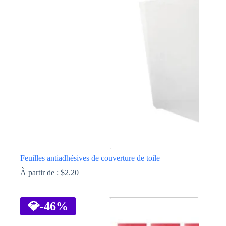
Les
options
peuvent
être
choisies
sur
la
page
du
produit
Feuilles antiadhésives de couverture de toile
À partir de :
$
2.20
Ce
produit
a
💎
-46%
plusieurs
variations.