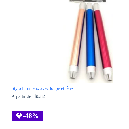
Stylo lumineux avec loupe et têtes
À partir de :
$
6.82
Ce
produit
a
💎
-48%
plusieurs
variations.