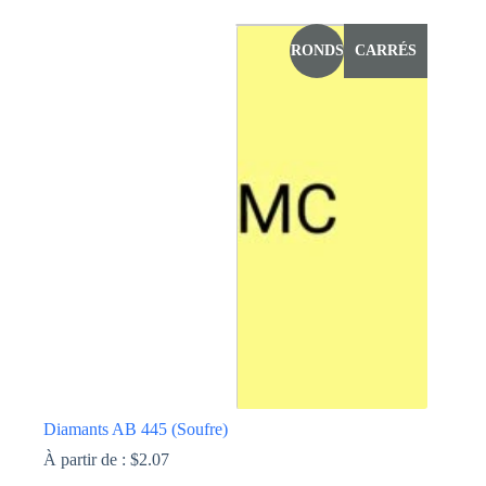
produit
a
RONDS
CARRÉS
plusieurs
variations.
Les
options
peuvent
être
choisies
sur
la
page
du
produit
Diamants AB 445 (Soufre)
À partir de :
$
2.07