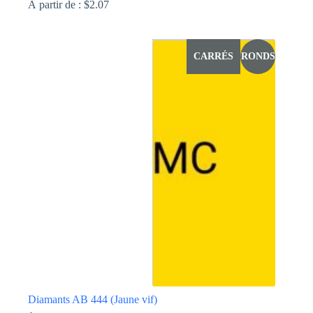
À partir de :
$
2.07
Ce
produit
a
CARRÉS
RONDS
plusieurs
variations.
Les
options
peuvent
être
choisies
sur
la
page
du
produit
Diamants AB 444 (Jaune vif)