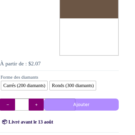
À partir de :
$
2.07
Forme des diamants
Carrés (200 diamants)
Ronds (300 diamants)
quantité
Ajouter
de
Diamants
AB
3781
📦 Livré avant le 13 août
(Fer
forgé)