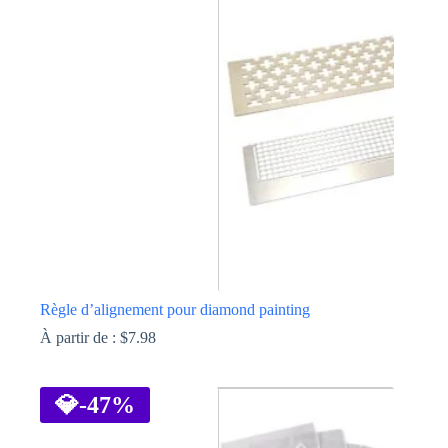
Les
options
peuvent
être
choisies
sur
la
page
du
produit
Règle d’alignement pour diamond painting
À partir de :
$
7.98
Ce
produit
a
💎
-47%
plusieurs
variations.