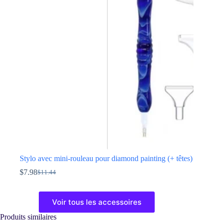
Les
options
peuvent
être
choisies
sur
la
page
du
produit
Stylo avec mini-rouleau pour diamond painting (+ têtes)
$
7.98
$
11.44
Le
Le
prix
prix
Ce
initial
actuel
produit
Voir tous les accessoires
était :
est :
a
$11.44.
$7.98.
plusieurs
Produits similaires