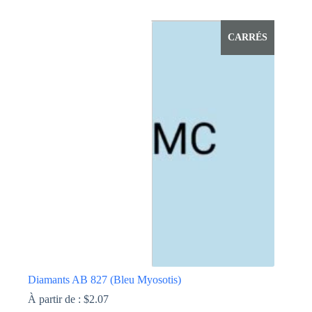
Ce
produit
a
CARRÉS
plusieurs
variations.
Les
options
peuvent
être
choisies
sur
la
page
du
produit
Diamants AB 827 (Bleu Myosotis)
À partir de :
$
2.07