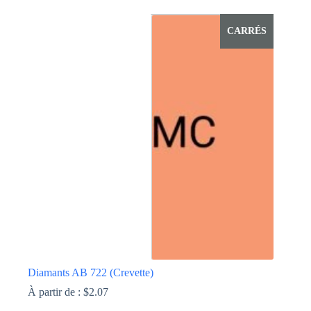
produit
a
CARRÉS
plusieurs
variations.
Les
options
peuvent
être
choisies
sur
la
page
du
produit
Diamants AB 722 (Crevette)
À partir de :
$
2.07
Ce