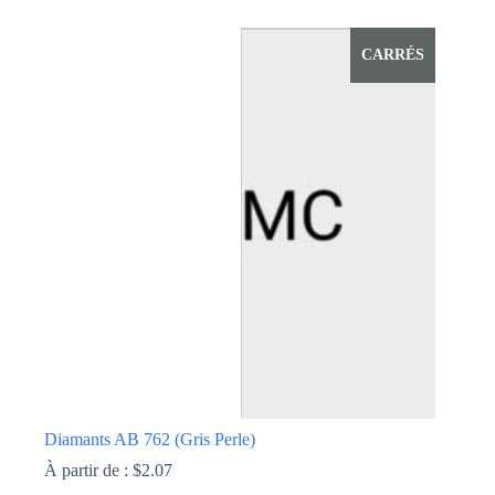
Ce
produit
a
CARRÉS
plusieurs
variations.
Les
options
peuvent
être
choisies
sur
la
page
du
produit
Diamants AB 762 (Gris Perle)
À partir de :
$
2.07