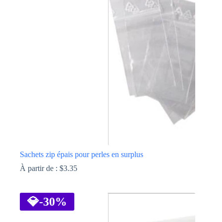
Les
options
peuvent
être
choisies
sur
la
page
du
produit
Sachets zip épais pour perles en surplus
À partir de :
$
3.35
Ce
produit
a
💎
-30%
plusieurs
variations.