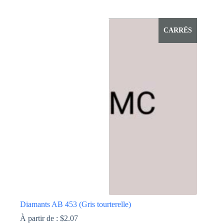
Ce
produit
a
CARRÉS
plusieurs
variations.
Les
options
peuvent
être
choisies
sur
la
page
du
produit
Diamants AB 453 (Gris tourterelle)
À partir de :
$
2.07