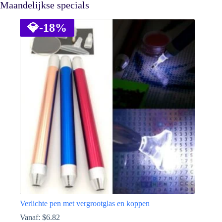
Maandelijkse specials
💎
-18%
Verlichte pen met vergrootglas en koppen
Vanaf:
$
6.82