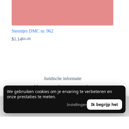
Steentjes DMC nr. 962
$
1.14
$
1.39
Oorspronkelijke
Huidige
prijs
prijs
Dit
was:
is:
product
$1.39.
$1.14.
heeft
meerdere
variaties.
Deze
optie
Juridische informatie
kan
Algemene verkoopvoorwaarden
gekozen
We gebruiken cookies om je ervaring te verbeteren en
worden
Privacybeleid
onze prestaties te meten.
op
Levering, retourneren en ruilen
de
🔍
0
Ik begrijp het
Instellingen
👤
productpagina
Contact