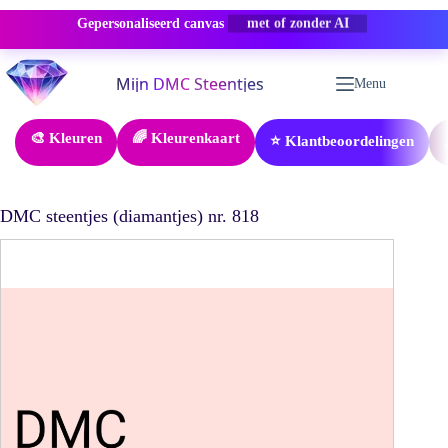
Gepersonaliseerd canvas
-50% KORTING
Ga
naar
Menu
de
inhoud
🎨 Kleuren
🌈 Kleurenkaart
⭐ Klantbeoordelingen
DMC steentjes (diamantjes) nr. 818