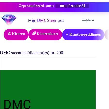
Gepersonaliseerd canvas
-50% KORTING
Ga
naar
Menu
de
inhoud
🎨 Kleuren
🌈 Kleurenkaart
⭐ Klantbeoordelingen
DMC steentjes (diamantjes) nr. 700