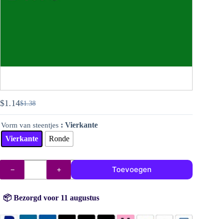
$
1.14
$
1.38
Oorspronkelijke
Huidige
prijs
prijs
: Vierkante
Vorm van steentjes
was:
is:
$1.38.
$1.14.
Vierkante
Ronde
Steentjes
Toevoegen
DMC
nr.
700
aantal
📦 Bezorgd voor 11 augustus