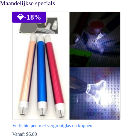
Maandelijkse specials
💎
-18%
Verlichte pen met vergrootglas en koppen
Vanaf:
$
6.80