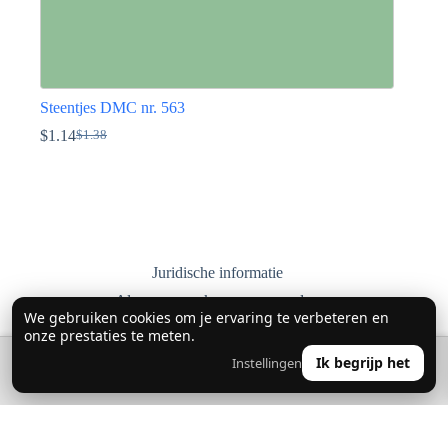
Steentjes DMC nr. 563
$
1.14
$
1.38
Oorspronkelijke
Huidige
prijs
prijs
Dit
was:
is:
product
$1.38.
$1.14.
heeft
meerdere
variaties.
Deze
optie
Juridische informatie
kan
Algemene verkoopvoorwaarden
gekozen
We gebruiken cookies om je ervaring te verbeteren en
worden
Privacybeleid
onze prestaties te meten.
op
Levering, retourneren en ruilen
de
🔍
0
Ik begrijp het
Instellingen
👤
productpagina
Contact