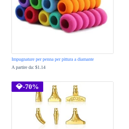
pagina
del
prodotto
Impugnature per penna per pittura a diamante
A partire da:
$
1.14
Questo
prodotto
ha
💎
-70%
più
varianti.
Le
opzioni
possono
essere
scelte
nella