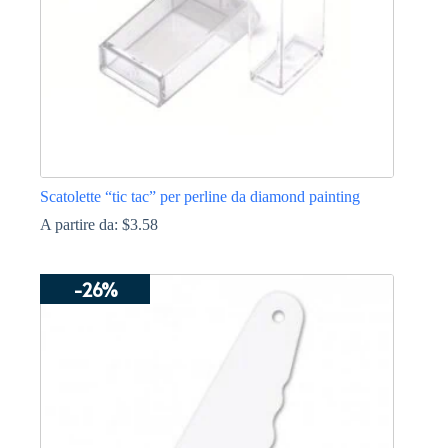
Scatolette “tic tac” per perline da diamond painting
A partire da:
$
3.58
Questo
prodotto
-26%
ha
più
varianti.
Le
opzioni
possono
essere
scelte
nella