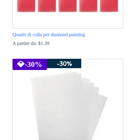
Quadri di colla per diamond painting
A partire da:
$
1.39
Questo
prodotto
-30%
ha
💎
-30%
più
varianti.
Le
opzioni
possono
essere
scelte
nella
pagina
del
prodotto