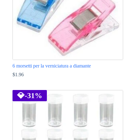
pagina
del
prodotto
6 morsetti per la verniciatura a diamante
$
1.96
Questo
prodotto
ha
💎
-31%
più
varianti.
Le
opzioni
possono
essere
scelte
nella