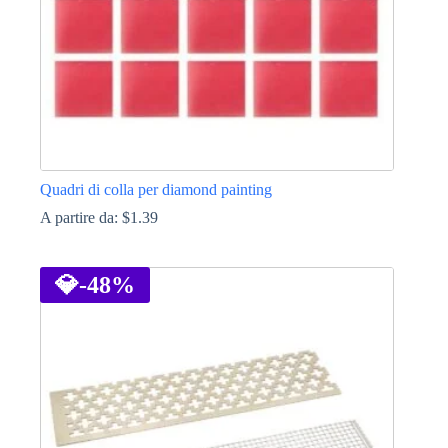
Quadri di colla per diamond painting
A partire da:
$
1.39
Questo
prodotto
ha
💎
-48%
più
varianti.
Le
opzioni
possono
essere
scelte
nella
pagina