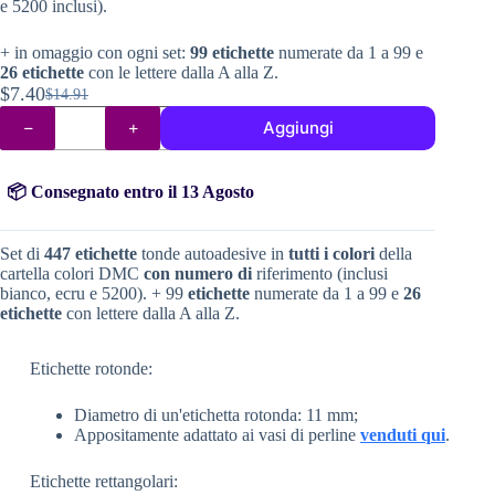
e 5200 inclusi).
+ in omaggio con ogni set:
99 etichette
numerate da 1 a 99 e
26 etichette
con le lettere dalla A alla Z.
$
7.40
$
14.91
Il
Il
Etichette
prezzo
prezzo
Aggiungi
colorate
originale
attuale
+
numero
era:
è:
DMC
📦 Consegnato entro il 13 Agosto
$14.91.
$7.40.
quantità
Set di
447 etichette
tonde autoadesive in
tutti i colori
della
cartella colori DMC
con numero di
riferimento (inclusi
bianco, ecru e 5200). + 99
etichette
numerate da 1 a 99 e
26
etichette
con lettere dalla A alla Z.
Etichette rotonde:
Diametro di un'etichetta rotonda: 11 mm;
Appositamente adattato ai vasi di perline
venduti qui
.
Etichette rettangolari: