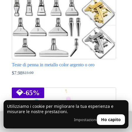
nella
pagina
del
prodotto
Teste di penna in metallo color argento o oro
$
7.98
$
23.00
Il
Il
prezzo
prezzo
Questo
originale
attuale
prodotto
era:
è:
ha
💎
-65%
$23.00.
$7.98.
più
varianti.
Utilizziamo i cookie per migliorare la tua esperienza e
Le
misurare le nostre prestazioni.
opzioni
possono
🔍
0
Ho capito
Impostazioni
👤
essere
scelte