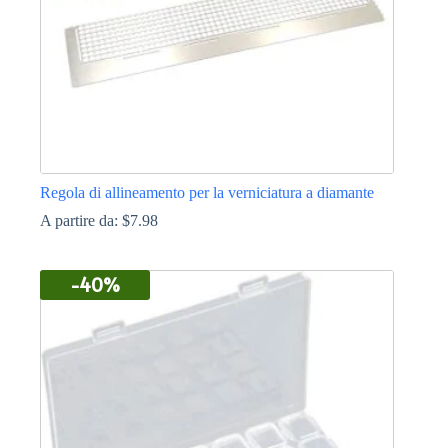
del
prodotto
Regola di allineamento per la verniciatura a diamante
A partire da:
$
7.98
Questo
prodotto
-40%
ha
più
varianti.
Le
opzioni
possono
essere
scelte
nella
pagina