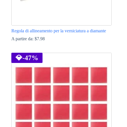
Regola di allineamento per la verniciatura a diamante
A partire da:
$
7.98
Questo
prodotto
ha
💎
-47%
più
varianti.
Le
opzioni
possono
essere
scelte
nella
pagina
del
prodotto