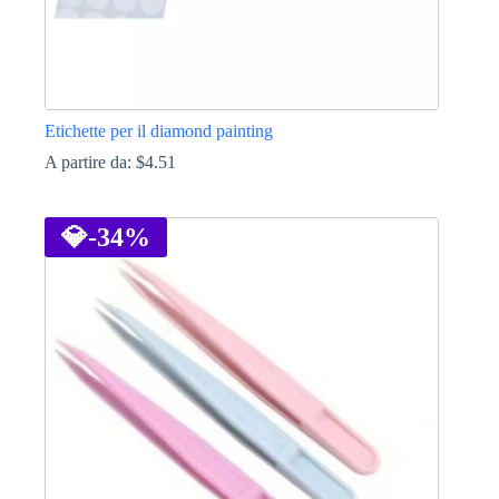
Etichette per il diamond painting
A partire da:
$
4.51
Questo
prodotto
ha
💎
-34%
più
varianti.
Le
opzioni
possono
essere
scelte
nella
pagina
del
prodotto