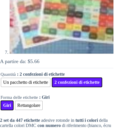
A partire da:
$
5.66
: 2 confezioni di etichette
Quantità
Un pacchetto di etichette
2 confezioni di etichette
: Giri
Forma delle etichette
Giri
Rettangolare
2 set da 447 etichette
adesive rotonde in
tutti i colori
della
cartella colori DMC
con numero
di riferimento (bianco, écru