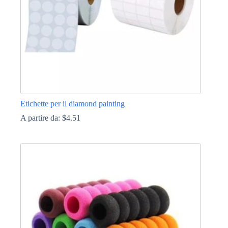
pagina
del
prodotto
Etichette per il diamond painting
A partire da:
$
4.51
Questo
prodotto
ha
più
varianti.
Le
opzioni
possono
essere
scelte
nella