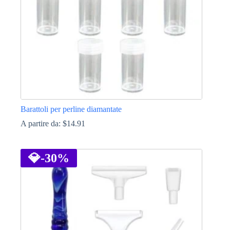
pagina
del
prodotto
Barattoli per perline diamantate
A partire da:
$
14.91
Questo
prodotto
ha
💎
-30%
più
varianti.
Le
opzioni
possono
essere
scelte
nella