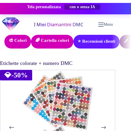
Tela personalizzata
-50% SCONTO
Salta
al
Menu
contenuto
🎨 Colori
🌈 Cartella colori
⭐ Recensioni clienti
🖊️
Etichette colorate + numero DMC
💎
-50%