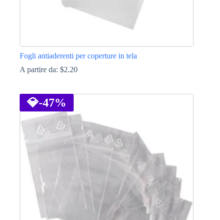
Fogli antiaderenti per coperture in tela
A partire da:
$
2.20
Questo
prodotto
ha
💎
-47%
più
varianti.
Le
opzioni
possono
essere
scelte
nella
pagina
del
prodotto