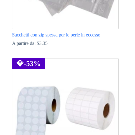
Sacchetti con zip spessa per le perle in eccesso
A partire da:
$
3.35
Questo
prodotto
ha
💎
-53%
più
varianti.
Le
opzioni
possono
essere
scelte
nella
pagina
del
prodotto