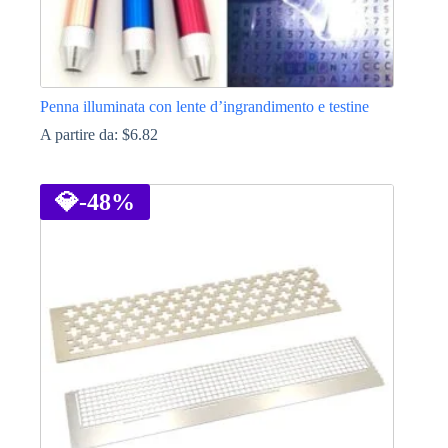
Penna illuminata con lente d’ingrandimento e testine
A partire da:
$
6.82
Questo
prodotto
ha
💎
-48%
più
varianti.
Le
opzioni
possono
essere
scelte
nella
pagina
del
prodotto