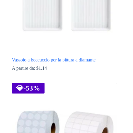
Vassoio a beccuccio per la pittura a diamante
A partire da:
$
1.14
Questo
prodotto
ha
💎
-53%
più
varianti.
Le
opzioni
possono
essere
scelte
nella