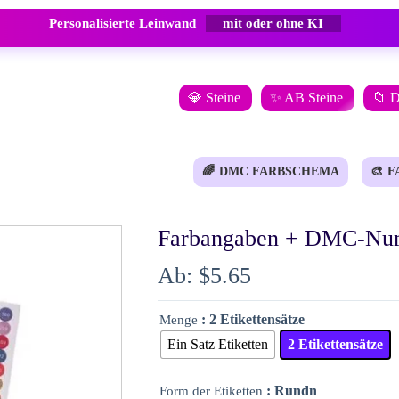
Personalisierte Leinwand
mit oder ohne KI
💎 Steine
✨ AB Steine
📁 
🌈
DMC FARBSCHEMA
🎨
F
Farbangaben + DMC-N
Ab:
$
5.65
: 2 Etikettensätze
Menge
Ein Satz Etiketten
2 Etikettensätze
: Rundn
Form der Etiketten