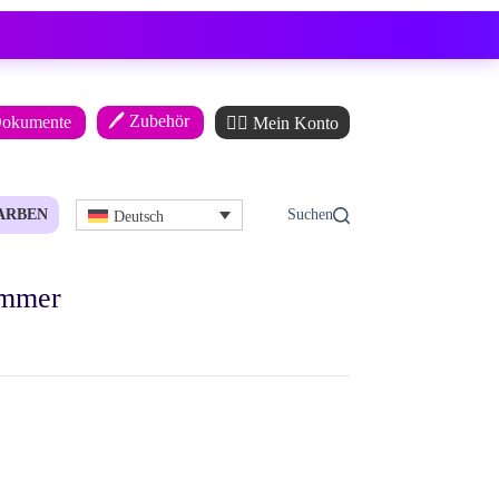
🖊️ Zubehör
Dokumente
🙋‍♂️ Mein Konto
ARBEN
Deutsch
ummer