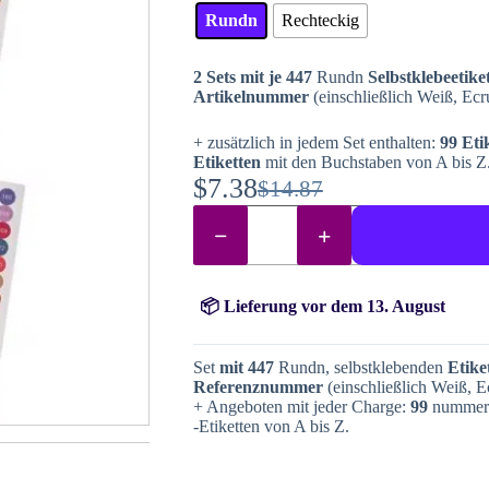
Rundn
Rechteckig
2 Sets mit je 447
Rundn
Selbstklebeetike
Artikelnummer
(einschließlich Weiß, Ecr
+ zusätzlich in jedem Set enthalten:
99 Eti
Etiketten
mit den Buchstaben von A bis Z
$
7.38
$
14.87
Ursprünglicher
Aktueller
Farbangaben
Preis
Preis
+
DMC-
war:
ist:
Nummer
Menge
$14.87
$7.38.
📦 Lieferung vor dem 13. August
Set
mit
447
Rundn, selbstklebenden
Etike
Referenznummer
(einschließlich Weiß, E
+ Angeboten mit jeder Charge:
99
nummeri
-Etiketten von A bis Z.