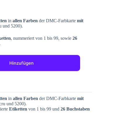
tten
in
allen Farben
der DMC-Farbkarte
mit
u und 5200).
ketten
, nummeriert von 1 bis 99, sowie
26
.
Hinzufügen
tten
in
allen Farben
der DMC-Farbkarte
mit
cru und 5200).
erte
Etiketten
von 1 bis 99 und
26 Buchstaben