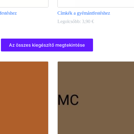
festéshez
Címkék a gyémántfestéshez
Legolcsóbb:
3,90
€
Ennek
a
Az összes kiegészítő megtekintése
terméknek
több
variációja
van.
A
változatok
a
termékoldalon
választhatók
ki