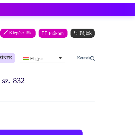
🖊️ Kiegészítők
📁 Fájlok
🙋‍♂️ Fiókom
ZÍNEK
Magyar
sz. 832