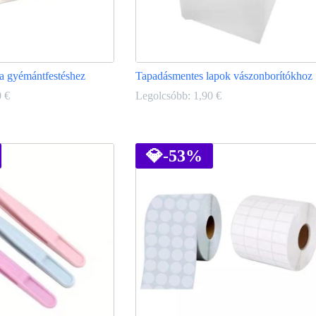
y a gyémántfestéshez
Tapadásmentes lapok vászonborítókhoz
0
€
Legolcsóbb:
1,90
€
Ennek
a
terméknek
💎
-53%
több
variációja
van.
A
változatok
a
termékoldalon
választhatók
ki