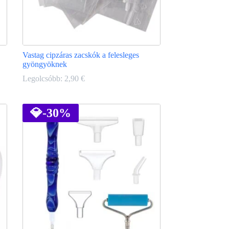
Vastag cipzáras zacskók a felesleges
gyöngyöknek
Legolcsóbb:
2,90
€
Ennek
a
terméknek
💎
-30%
több
variációja
van.
A
változatok
a
termékoldalon
választhatók
ki