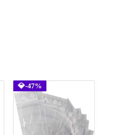
💎
-47%