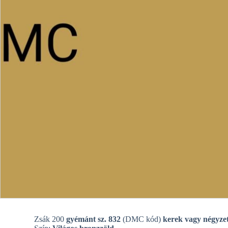
Zsák 200
gyémánt sz. 832
(DMC kód)
kerek vagy négyzet