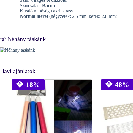
Szín:
Világos bronzzöld
Színcsalád:
Barna
Kiváló minőségű akril strass.
Normál méret
(négyzetek: 2,5 mm, kerek: 2,8 mm).
💎 Néhány táskánk
Havi ajánlatok
💎
-18%
💎
-48%