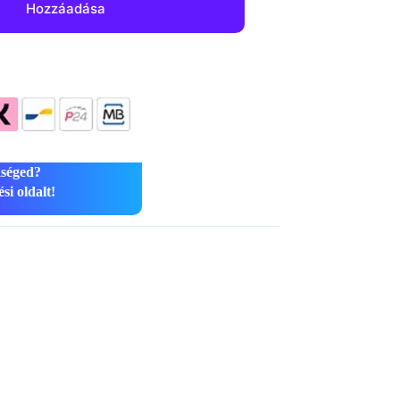
Hozzáadása
kséged?
si oldalt!