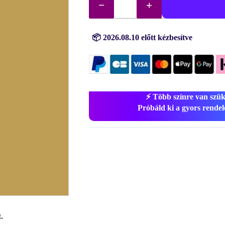
gyémántok
(kövek)
sz.
832
mennyiség
📦 2026.08.10 előtt kézbesítve
⚡ Több színre van szü
Próbáld ki a gyors rendelé
.