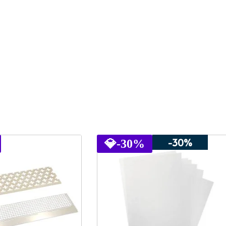
-30%
💎
-30%