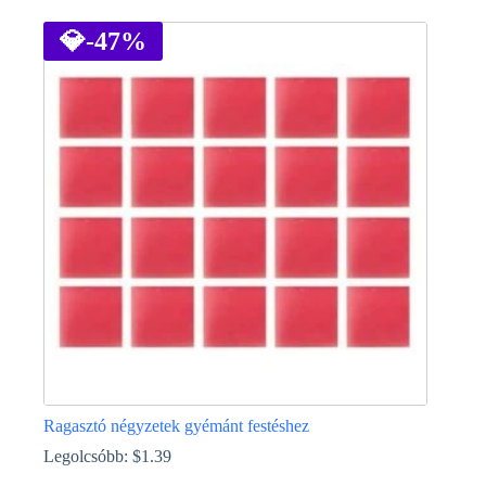
a
terméknek
💎
-47%
több
variációja
van.
A
változatok
a
termékoldalon
választhatók
ki
Ragasztó négyzetek gyémánt festéshez
Legolcsóbb:
$
1.39
Ennek