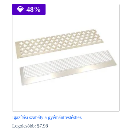
a
terméknek
💎
-48%
több
variációja
van.
A
változatok
a
termékoldalon
választhatók
ki
Igazítási szabály a gyémántfestéshez
Legolcsóbb:
$
7.98
Ennek