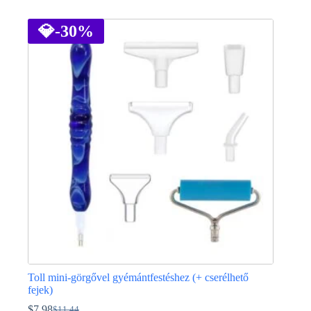
Ennek
a
terméknek
💎
-30%
több
variációja
van.
A
változatok
a
termékoldalon
választhatók
ki
Toll mini-görgővel gyémántfestéshez (+ cserélhető
fejek)
$
7.98
$
11.44