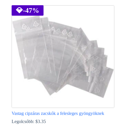
a
terméknek
💎
-47%
több
variációja
van.
A
változatok
a
termékoldalon
választhatók
ki
Vastag cipzáras zacskók a felesleges gyöngyöknek
Legolcsóbb:
$
3.35
Ennek