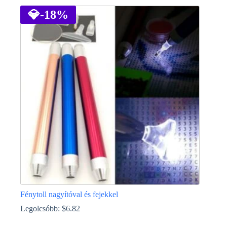
💎
-18%
Fénytoll nagyítóval és fejekkel
Legolcsóbb:
$
6.82
Ennek