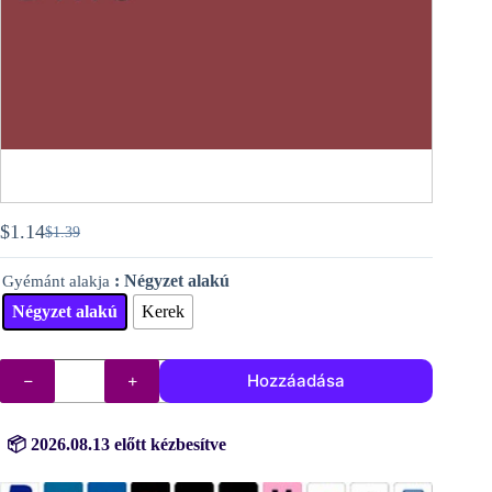
$
1.14
$
1.39
Original
Current
price
price
: Négyzet alakú
Gyémánt alakja
was:
is:
$1.39.
$1.14.
Négyzet alakú
Kerek
DMC
Hozzáadása
gyémántok
(kövek)
sz.
221
📦 2026.08.13 előtt kézbesítve
mennyiség