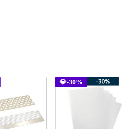
-30%
💎
-30%