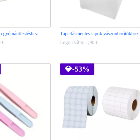
y a gyémántfestéshez
Tapadásmentes lapok vászonborítókhoz
0
€
Legolcsóbb:
1,90
€
Ennek
a
terméknek
💎
-53%
több
variációja
van.
A
változatok
a
termékoldalon
választhatók
ki