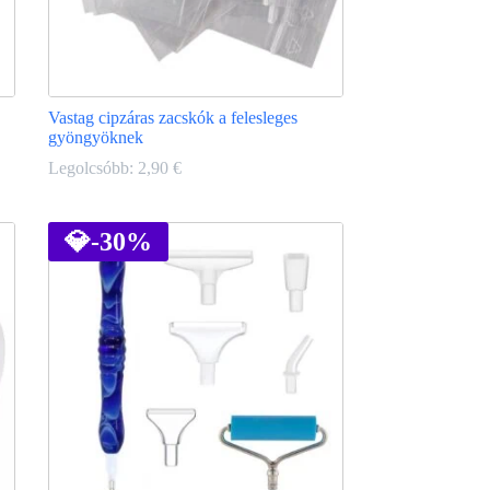
Vastag cipzáras zacskók a felesleges
gyöngyöknek
Legolcsóbb:
2,90
€
Ennek
a
terméknek
💎
-30%
több
variációja
van.
A
változatok
a
termékoldalon
választhatók
ki