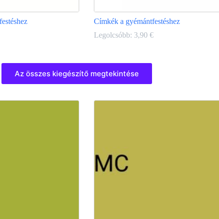
festéshez
Címkék a gyémántfestéshez
Legolcsóbb:
3,90
€
Ennek
a
Az összes kiegészítő megtekintése
terméknek
több
variációja
van.
A
változatok
a
termékoldalon
választhatók
ki