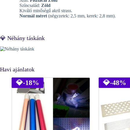
Szín:
Pisztácia Zöld
Színcsalád:
Zöld
Kiváló minőségű akril strass.
Normál méret
(négyzetek: 2,5 mm, kerek: 2,8 mm).
💎 Néhány táskánk
Havi ajánlatok
💎
-18%
💎
-48%