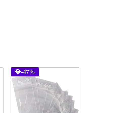
💎
-47%