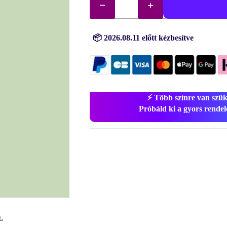
gyémántok
(kövek)
sz.
164
mennyiség
📦 2026.08.11 előtt kézbesítve
⚡ Több színre van szü
Próbáld ki a gyors rendelé
.