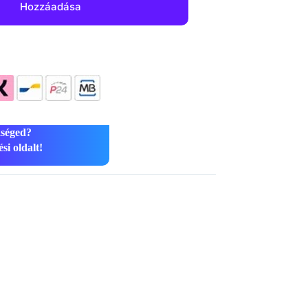
Hozzáadása
kséged?
si oldalt!