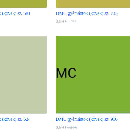
(kövek) sz. 581
DMC gyémántok (kövek) sz. 733
0,99
€
1,20
€
Original
Current
price
price
Ennek
was:
is:
a
1,20 €.
0,99 €.
terméknek
több
variációja
van.
A
változatok
a
termékoldalon
választhatók
ki
(kövek) sz. 524
DMC gyémántok (kövek) sz. 906
0,99
€
1,20
€
Original
Current