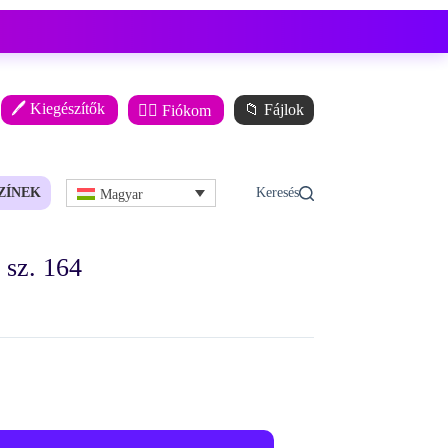
🖊️ Kiegészítők
📁 Fájlok
🙋‍♂️ Fiókom
ZÍNEK
Magyar
sz. 164