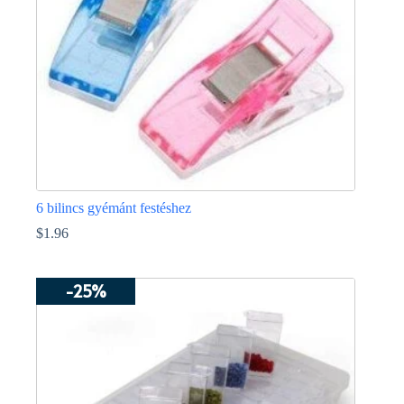
választhatók
ki
6 bilincs gyémánt festéshez
$
1.96
Ennek
a
-25%
terméknek
több
variációja
van.
A
változatok
a
termékoldalon