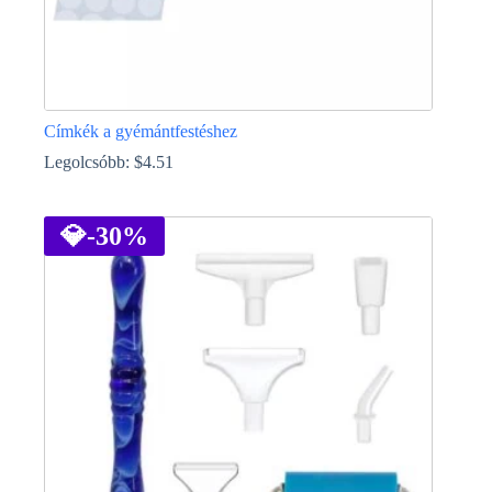
Címkék a gyémántfestéshez
Legolcsóbb:
$
4.51
Ennek
a
terméknek
💎
-30%
több
variációja
van.
A
változatok
a
termékoldalon
választhatók
ki