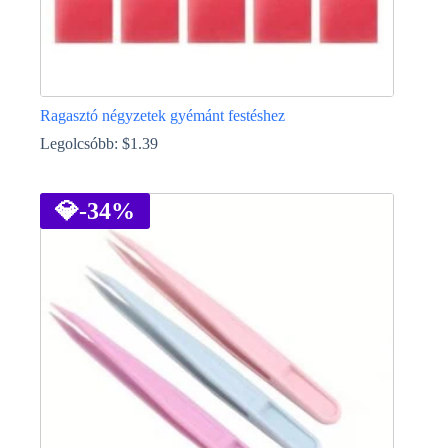
Ragasztó négyzetek gyémánt festéshez
Legolcsóbb:
$
1.39
Ennek
a
terméknek
💎
-34%
több
variációja
van.
A
változatok
a
termékoldalon
választhatók
ki