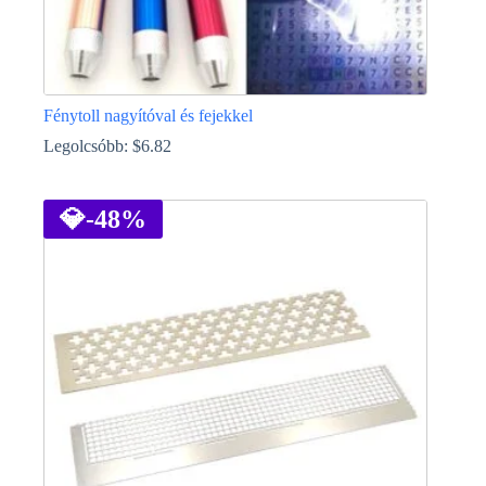
Fénytoll nagyítóval és fejekkel
Legolcsóbb:
$
6.82
Ennek
a
terméknek
💎
-48%
több
variációja
van.
A
változatok
a
termékoldalon
választhatók
ki