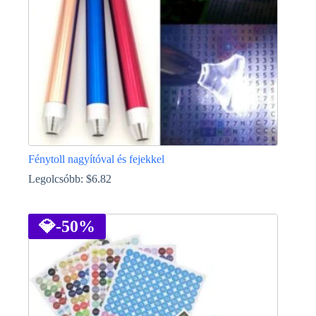
Fénytoll nagyítóval és fejekkel
Legolcsóbb:
$
6.82
Ennek
a
terméknek
💎
-50%
több
variációja
van.
A
változatok
a
termékoldalon