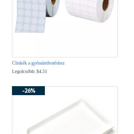
ki
Címkék a gyémántfestéshez
Legolcsóbb:
$
4.51
Ennek
a
-26%
terméknek
több
variációja
van.
A
változatok
a
termékoldalon
választhatók