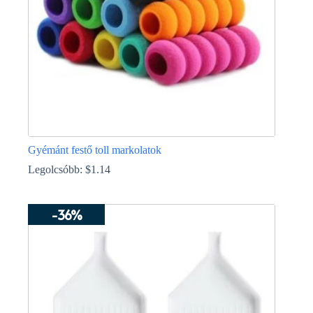
Gyémánt festő toll markolatok
Legolcsóbb:
$
1.14
Ennek
a
-36%
terméknek
több
variációja
van.
A
változatok
a
termékoldalon