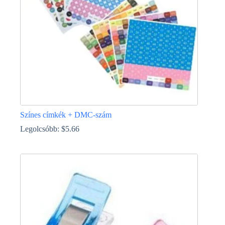
választhatók
ki
Színes címkék + DMC-szám
Legolcsóbb:
$
5.66
Ennek
a
terméknek
több
variációja
van.
A
változatok
a
termékoldalon