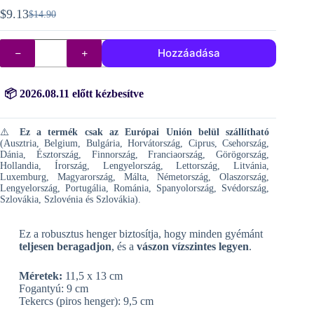
$
9.13
$
14.90
Original
Current
price
price
Gyémánt
was:
is:
Hozzáadása
hímzőhenger
$14.90.
$9.13.
mennyiség
📦 2026.08.11 előtt kézbesítve
⚠️
Ez a termék csak az Európai Unión belül szállítható
(Ausztria, Belgium, Bulgária, Horvátország, Ciprus, Csehország,
Dánia, Észtország, Finnország, Franciaország, Görögország,
Hollandia, Írország, Lengyelország, Lettország, Litvánia,
Luxemburg, Magyarország, Málta, Németország, Olaszország,
Lengyelország, Portugália, Románia, Spanyolország, Svédország,
Szlovákia, Szlovénia és Szlovákia).
Ez a robusztus henger biztosítja, hogy minden gyémánt
teljesen beragadjon
, és a
vászon vízszintes legyen
.
Méretek:
11,5 x 13 cm
Fogantyú: 9 cm
Tekercs (piros henger): 9,5 cm