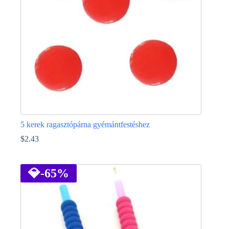
termékoldalon
választhatók
ki
5 kerek ragasztópárna gyémántfestéshez
$
2.43
💎
-65%