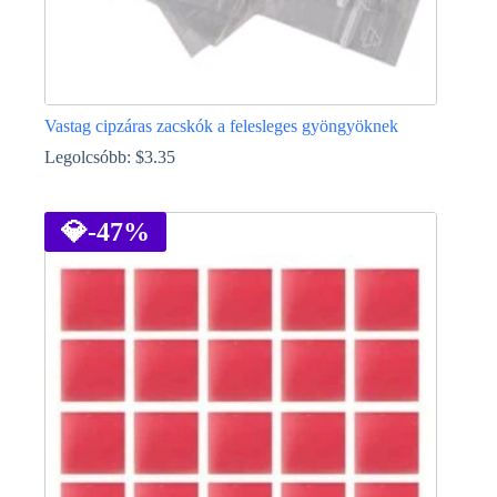
Vastag cipzáras zacskók a felesleges gyöngyöknek
Legolcsóbb:
$
3.35
Ennek
a
terméknek
💎
-47%
több
variációja
van.
A
változatok
a
termékoldalon
választhatók
ki