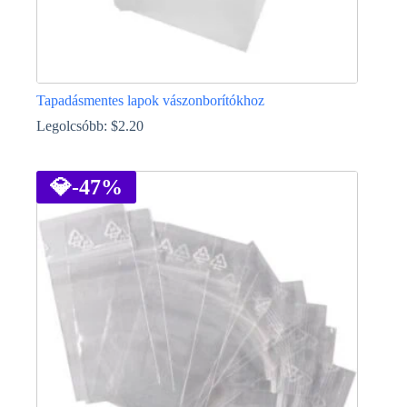
Tapadásmentes lapok vászonborítókhoz
Legolcsóbb:
$
2.20
Ennek
a
terméknek
💎
-47%
több
variációja
van.
A
változatok
a
termékoldalon
választhatók
ki