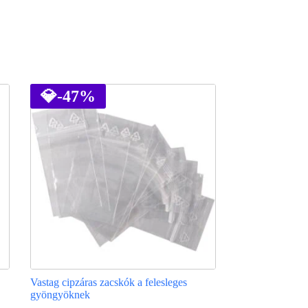
💎
-47%
Vastag cipzáras zacskók a felesleges
gyöngyöknek