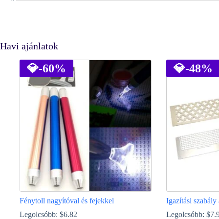
Havi ajánlatok
💎
-60%
💎
-48%
Fénytoll nagyítóval és fejekkel
Igazítási szabál
Legolcsóbb:
$
6.82
Legolcsóbb:
$
7.