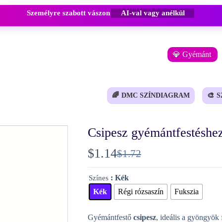
Személyre szabott vászon
AI-val vagy anélkül
💎 Gyémánt
🌈
DMC SZÍNDIAGRAM
🎨
S
Csipesz gyémántfestéshe
$
1.14
$
1.72
Original
Current
price
price
: Kék
Színes
was:
is:
Kék
Régi rózsaszín
Fukszia
$1.72.
$1.14.
Gyémántfestő
csipesz
, ideális a gyöngyök 