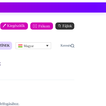
🖊️ Kiegészítők
📁 Fájlok
🙋‍♂️ Fiókom
ZÍNEK
Magyar
z
felfogásához.