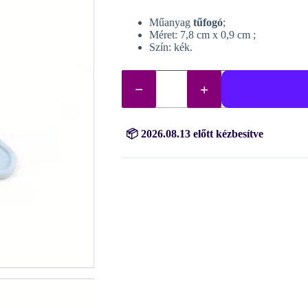
Műanyag
tűfogó
;
Méret: 7,8 cm x 0,9 cm ;
Szín: kék.
Csipesz
gyémántfestéshez
mennyiség
📦 2026.08.13 előtt kézbesítve