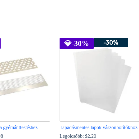
-30%
💎
-30%
y a gyémántfestéshez
Tapadásmentes lapok vászonborítókhoz
98
Legolcsóbb:
$
2.20