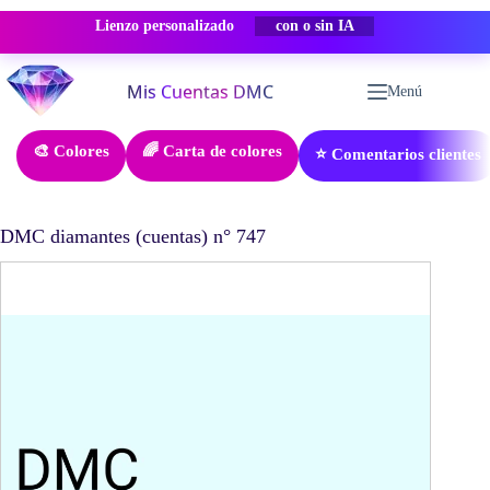
Lienzo personalizado
-50% DESCUENTO
Saltar
al
Menú
contenido
🎨 Colores
🌈 Carta de colores
⭐ Comentarios clientes
DMC diamantes (cuentas) n° 747