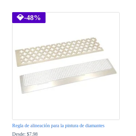
Este
producto
tiene
💎
-48%
múltiples
variantes.
Las
opciones
se
pueden
elegir
en
la
página
de
producto
Regla de alineación para la pintura de diamantes
Desde:
$
7.98