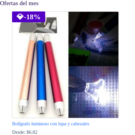
Ofertas del mes
💎
-18%
Bolígrafo luminoso con lupa y cabezales
Desde:
$
6.82