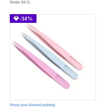
Desde:
$
4.51
Este
producto
tiene
💎
-34%
múltiples
variantes.
Las
opciones
se
pueden
elegir
en
la
página
de
producto
Pinzas para diamond painting