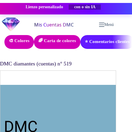
Lienzo personalizado
-50% DESCUENTO
Saltar
al
Menú
contenido
🎨 Colores
🌈 Carta de colores
⭐ Comentarios clientes
DMC diamantes (cuentas) n° 519