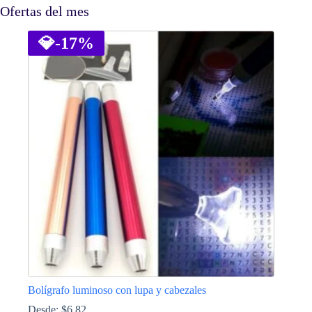
Ofertas del mes
💎
-17%
Bolígrafo luminoso con lupa y cabezales
Desde:
$
6.82