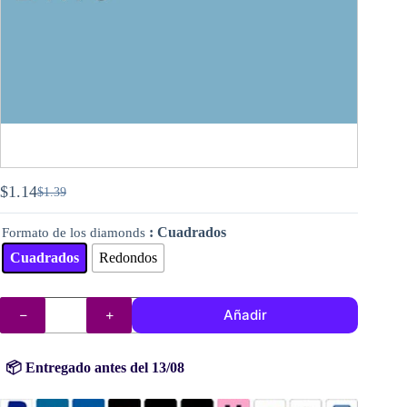
$
1.14
$
1.39
El
El
precio
precio
: Cuadrados
Formato de los diamonds
original
actual
era:
es:
Cuadrados
Redondos
$1.39.
$1.14.
DMC
Añadir
diamantes
(cuentas)
n°
519
📦 Entregado antes del 13/08
cantidad