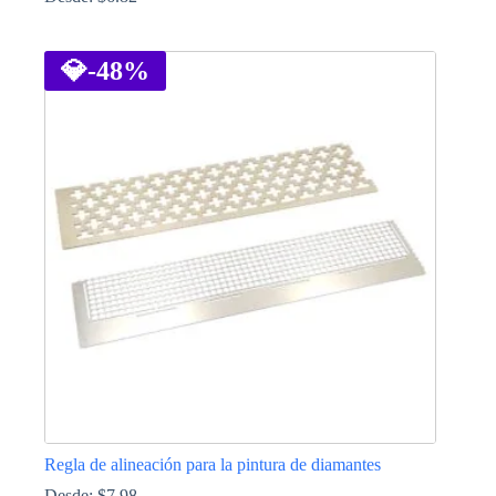
Este
producto
tiene
💎
-48%
múltiples
variantes.
Las
opciones
se
pueden
elegir
en
la
página
de
producto
Regla de alineación para la pintura de diamantes
Desde:
$
7.98