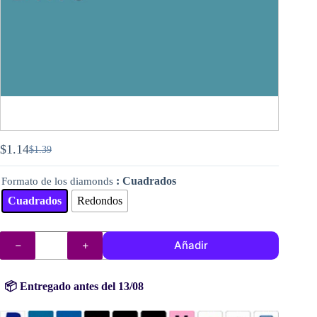
$
1.14
$
1.39
El
El
precio
precio
: Cuadrados
Formato de los diamonds
original
actual
era:
es:
Cuadrados
Redondos
$1.39.
$1.14.
DMC
Añadir
diamantes
(cuentas)
n°
518
📦 Entregado antes del 13/08
cantidad