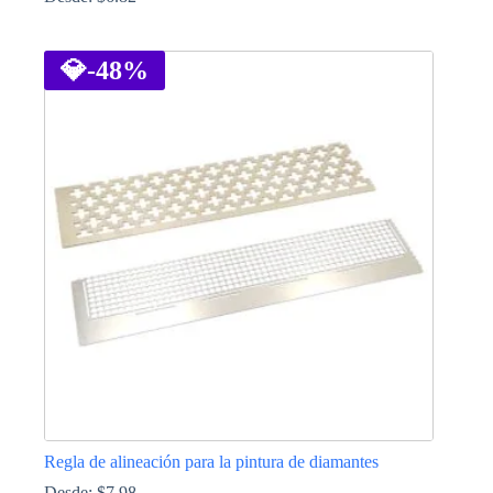
Este
producto
tiene
💎
-48%
múltiples
variantes.
Las
opciones
se
pueden
elegir
en
la
página
de
producto
Regla de alineación para la pintura de diamantes
Desde:
$
7.98