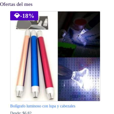
Ofertas del mes
💎
-18%
Bolígrafo luminoso con lupa y cabezales
Desde:
$
6.82