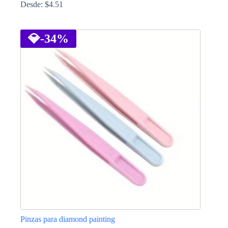
Desde:
$
4.51
Este
producto
tiene
💎
-34%
múltiples
variantes.
Las
opciones
se
pueden
elegir
en
la
página
de
producto
Pinzas para diamond painting