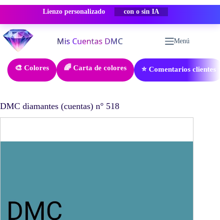
Lienzo personalizado
-50% DESCUENTO
Saltar
al
Menú
contenido
🎨 Colores
🌈 Carta de colores
⭐ Comentarios clientes
DMC diamantes (cuentas) n° 518