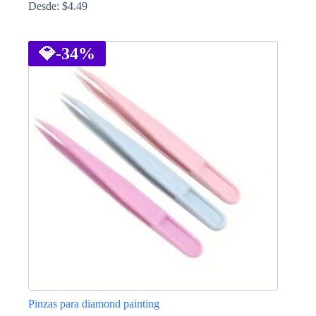
Desde:
$
4.49
Este
producto
tiene
💎
-34%
múltiples
variantes.
Las
opciones
se
pueden
elegir
en
la
página
de
producto
Pinzas para diamond painting