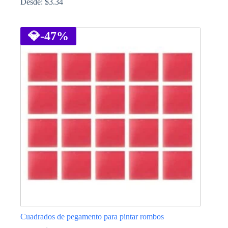
Desde:
$
3.34
Este
producto
tiene
💎
-47%
múltiples
variantes.
Las
opciones
se
pueden
elegir
en
la
página
de
producto
Cuadrados de pegamento para pintar rombos