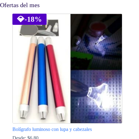
Ofertas del mes
💎
-18%
Bolígrafo luminoso con lupa y cabezales
Desde:
$
6.80