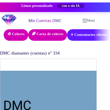
Lienzo personalizado
-50% DESCUENTO
Saltar
al
Menú
contenido
🎨 Colores
🌈 Carta de colores
⭐ Comentarios clientes
DMC diamantes (cuentas) n° 334