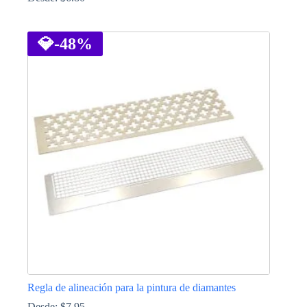
Este
producto
tiene
💎
-48%
múltiples
variantes.
Las
opciones
se
pueden
elegir
en
la
página
de
producto
Regla de alineación para la pintura de diamantes
Desde:
$
7.95