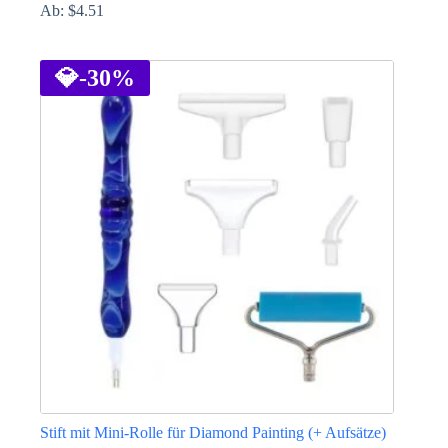
Ab:
$
4.51
Dieses
Produkt
weist
💎
-30%
mehrere
Varianten
auf.
Die
Optionen
können
auf
der
Produktseite
gewählt
werden
Stift mit Mini-Rolle für Diamond Painting (+ Aufsätze)