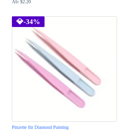
Ab:
$
2.20
Dieses
Produkt
weist
💎
-34%
mehrere
Varianten
auf.
Die
Optionen
können
auf
der
Produktseite
gewählt
werden
Pinzette für Diamond Painting