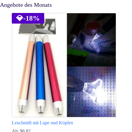
Angebote des Monats
💎
-18%
Leuchtstift mit Lupe und Köpfen
Ab:
$
6.82