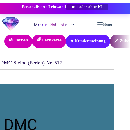
Personalisierte Leinwand
-50% RABATT
Zum
Inhalt
Menü
springen
🎨 Farben
🌈 Farbkarte
⭐ Kundenmeinung
🖊️ Zube
DMC Steine (Perlen) Nr. 517