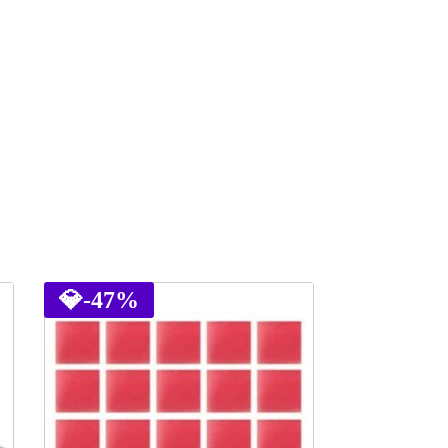
💎
-47%