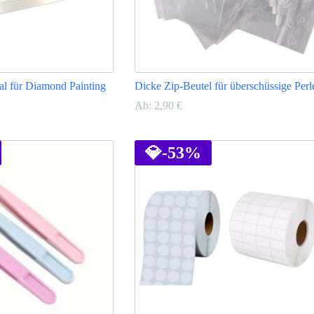
al für Diamond Painting
Dicke Zip-Beutel für überschüssige Perl
Ab:
2,90
€
Dieses
Produkt
weist
💎
-53%
mehrere
Varianten
auf.
Die
Optionen
können
auf
der
Produktseite
gewählt
werden