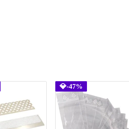
💎
-47%