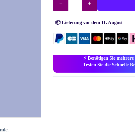
Steine
(Perlen)
Nr.
156
Menge
📦 Lieferung vor dem 11. August
⚡ Benötigen Sie mehrere
Testen Sie die Schnelle Bes
unde
.