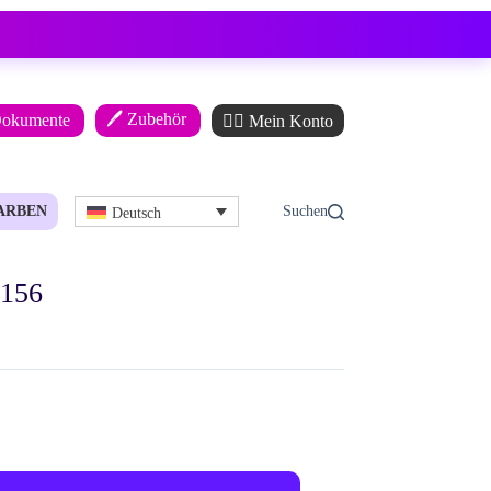
🖊️ Zubehör
Dokumente
🙋‍♂️ Mein Konto
ARBEN
Deutsch
 156