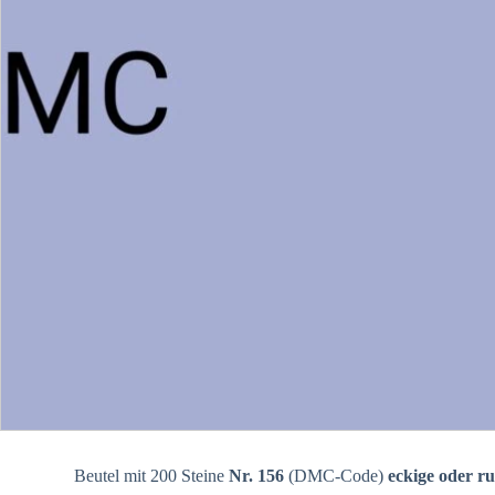
Beutel mit 200 Steine
Nr. 156
(DMC-Code)
eckige oder r