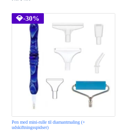
Dette
vare
har
💎
-30%
flere
varianter.
Mulighederne
kan
vælges
på
varesiden
Pen med mini-rulle til diamantmaling (+
udskiftningsspidser)