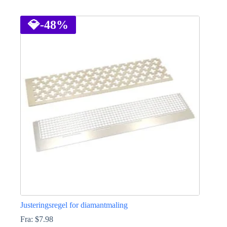
Dette
vare
har
💎
-48%
flere
varianter.
Mulighederne
kan
vælges
på
varesiden
Justeringsregel for diamantmaling
Fra:
$
7.98