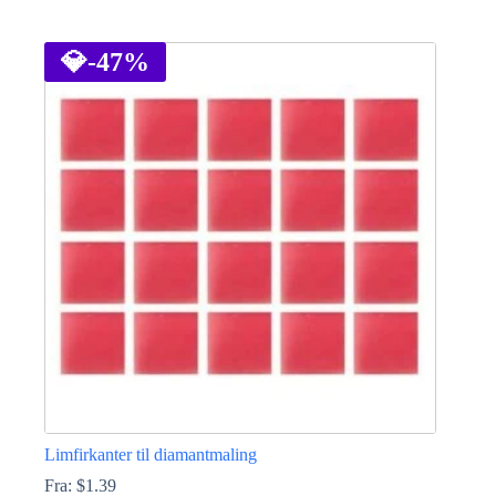
Dette
vare
har
💎
-47%
flere
varianter.
Mulighederne
kan
vælges
på
varesiden
Limfirkanter til diamantmaling
Fra:
$
1.39