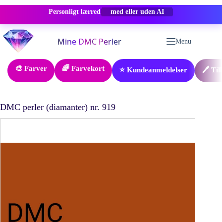
Personligt lærred
-50% RABAT
Fortsæt
til
Menu
indhold
🎨 Farver
🌈 Farvekort
⭐ Kundeanmeldelser
🖊️ Ti
DMC perler (diamanter) nr. 919