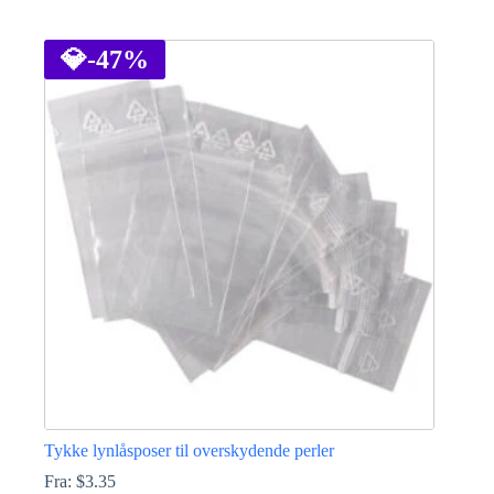
Dette
vare
har
💎
-47%
flere
varianter.
Mulighederne
kan
vælges
på
varesiden
Tykke lynlåsposer til overskydende perler
Fra:
$
3.35