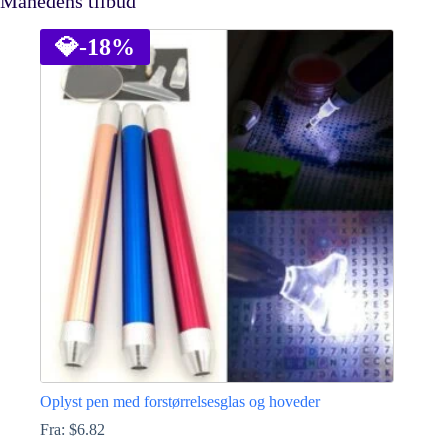
Månedens tilbud
💎
-18%
Oplyst pen med forstørrelsesglas og hoveder
Fra:
$
6.82