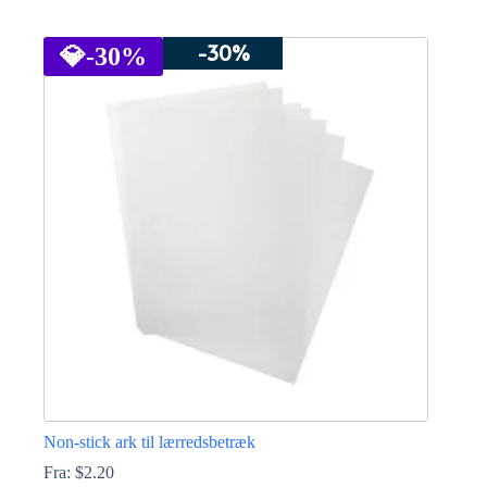
Dette
vare
-30%
har
💎
-30%
flere
varianter.
Mulighederne
kan
vælges
på
varesiden
Non-stick ark til lærredsbetræk
Fra:
$
2.20