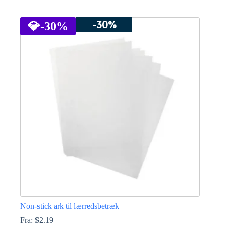
Dette
vare
-30%
har
💎
-30%
flere
varianter.
Mulighederne
kan
vælges
på
varesiden
Non-stick ark til lærredsbetræk
Fra:
$
2.19