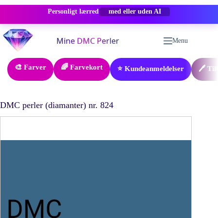
Personligt lærred
-50% RABAT
Fortsæt
til
Menu
indhold
🎨 Farver
🌈 Farvekort
⭐ Kundeanmeldelser
🖊️ Ti
DMC perler (diamanter) nr. 824