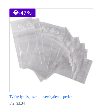
Dette
vare
har
💎
-47%
flere
varianter.
Mulighederne
kan
vælges
på
varesiden
Tykke lynlåsposer til overskydende perler
Fra:
$
3.34