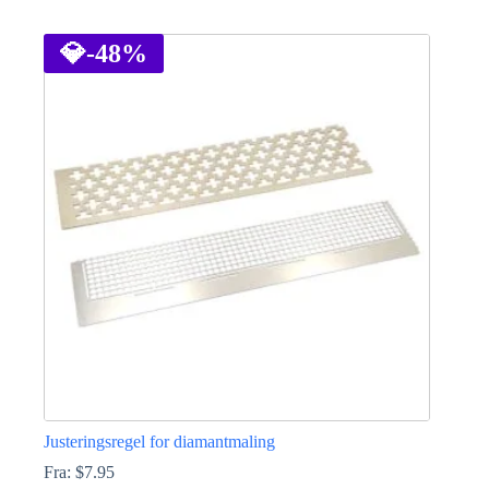
Dette
vare
har
💎
-48%
flere
varianter.
Mulighederne
kan
vælges
på
varesiden
Justeringsregel for diamantmaling
Fra:
$
7.95