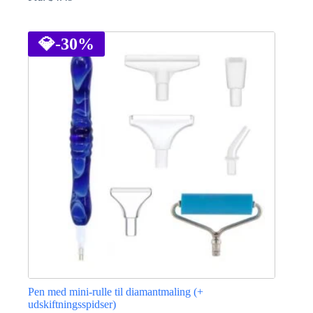
Dette
vare
har
💎
-30%
flere
varianter.
Mulighederne
kan
vælges
på
varesiden
Pen med mini-rulle til diamantmaling (+
udskiftningsspidser)