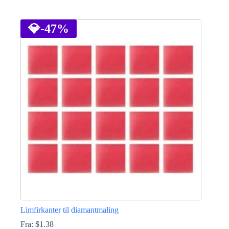
Dette
vare
har
💎
-47%
flere
varianter.
Mulighederne
kan
vælges
på
varesiden
Limfirkanter til diamantmaling
Fra:
$
1.38