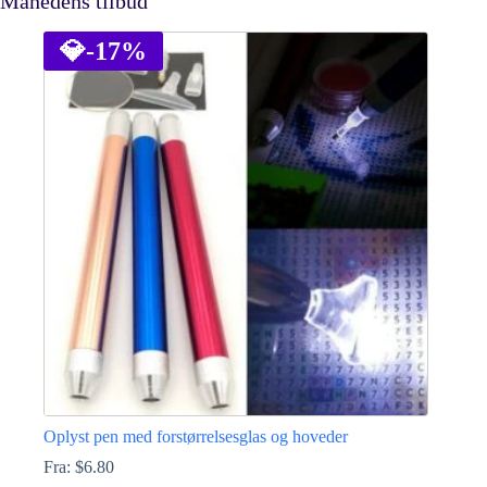
Månedens tilbud
💎
-17%
Oplyst pen med forstørrelsesglas og hoveder
Fra:
$
6.80