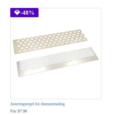
Dette
vare
har
💎
-48%
flere
varianter.
Mulighederne
kan
vælges
på
varesiden
Justeringsregel for diamantmaling
Fra:
$
7.98