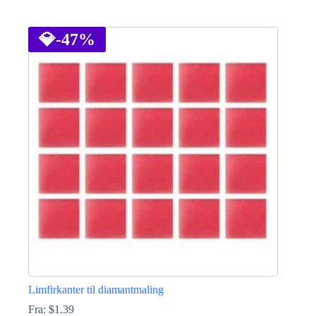
Dette
vare
har
💎
-47%
flere
varianter.
Mulighederne
kan
vælges
på
varesiden
Limfirkanter til diamantmaling
Fra:
$
1.39