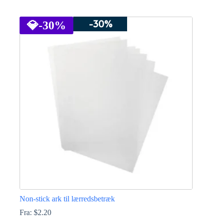
Dette
vare
-30%
har
💎
-30%
flere
varianter.
Mulighederne
kan
vælges
på
varesiden
Non-stick ark til lærredsbetræk
Fra:
$
2.20