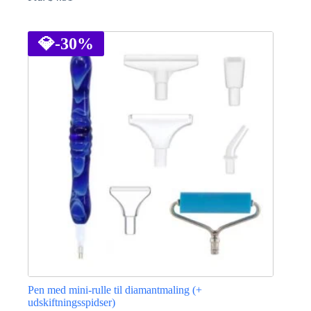
Dette
vare
har
💎
-30%
flere
varianter.
Mulighederne
kan
vælges
på
varesiden
Pen med mini-rulle til diamantmaling (+
udskiftningsspidser)