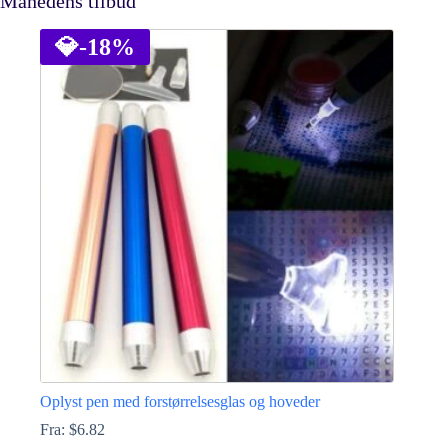
Månedens tilbud
💎
-18%
Oplyst pen med forstørrelsesglas og hoveder
Fra:
$
6.82