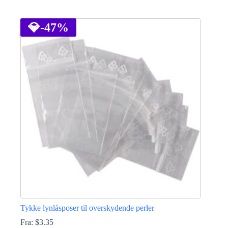
Dette
vare
har
💎
-47%
flere
varianter.
Mulighederne
kan
vælges
på
varesiden
Tykke lynlåsposer til overskydende perler
Fra:
$
3.35