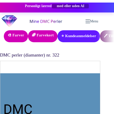
Personligt lærred
-50% RABAT
Fortsæt
til
Menu
indhold
🎨 Farver
🌈 Farvekort
⭐ Kundeanmeldelser
🖊️ Ti
DMC perler (diamanter) nr. 322