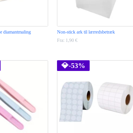
for diamantmaling
Non-stick ark til lærredsbetræk
Fra:
1,90
€
Dette
vare
har
💎
-53%
flere
varianter.
Mulighederne
kan
vælges
på
varesiden