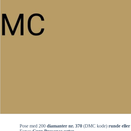
Pose med 200
diamanter nr. 370
(DMC kode)
runde eller