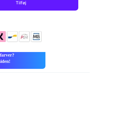
Tilføj
 farver?
siden!