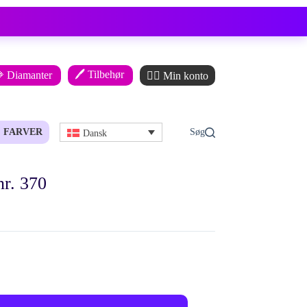
🖊️ Tilbehør
 Diamanter
🙋‍♂️ Min konto
FARVER
Dansk
r. 370