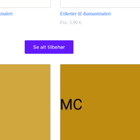
tmaleri
Etiketter til diamantmaleri
Fra:
3,90
€
Dette
vare
Se alt tilbehør
har
flere
varianter.
Mulighederne
kan
vælges
på
varesiden