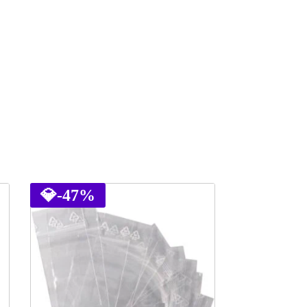
💎
-47%