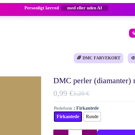
Personligt lærred
med eller uden AI

🌈
DMC FARVEKORT
🎨
DMC perler (diamanter) n
0,99
€
1,20
€
Den
Den
oprindelige
aktuelle
: Firkantede
Perleform
pris
pris
Firkantede
Runde
var:
er:
1,20 €.
0,99 €.
DMC