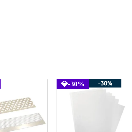
-30%
💎
-30%