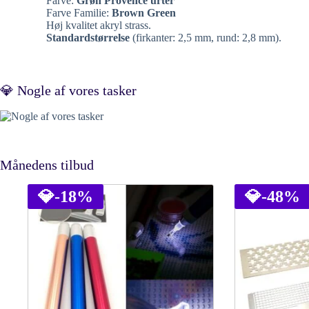
Farve:
Grøn Provence urter
Farve Familie:
Brown Green
Høj kvalitet akryl strass.
Standardstørrelse
(firkanter: 2,5 mm, rund: 2,8 mm).
💎 Nogle af vores tasker
Månedens tilbud
💎
-18%
💎
-48%