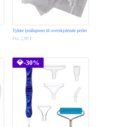
Tykke lynlåsposer til overskydende perler
Fra:
2,90
€
Dette
vare
har
💎
-30%
flere
varianter.
Mulighederne
kan
vælges
på
varesiden