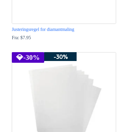
Justeringsregel for diamantmaling
Fra:
$
7.95
Dette
vare
-30%
har
💎
-30%
flere
varianter.
Mulighederne
kan
vælges
på
varesiden