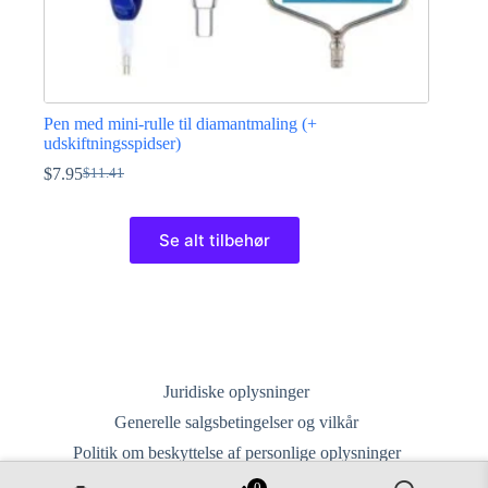
Pen med mini-rulle til diamantmaling (+
udskiftningsspidser)
$
7.95
$
11.41
Den
Den
oprindelige
aktuelle
Dette
pris
pris
vare
Se alt tilbehør
var:
er:
har
$11.41.
$7.95.
flere
varianter.
Mulighederne
kan
vælges
på
varesiden
Juridiske oplysninger
Generelle salgsbetingelser og vilkår
Politik om beskyttelse af personlige oplysninger
Levering, returnering og ombytning
0