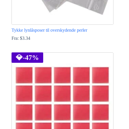
Tykke lynlåsposer til overskydende perler
Fra:
$
3.34
Dette
vare
har
💎
-47%
flere
varianter.
Mulighederne
kan
vælges
på
varesiden