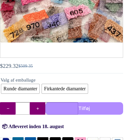
$
229.32
$
509.35
Den
Den
oprindelige
aktuelle
Valg af emballage
pris
pris
var:
er:
Runde diamanter
Firkantede diamanter
$509.35.
$229.32.
Integreret
Tilføj
pakke
(alle
DMC
farver)
📦 Afleveret inden 18. august
antal