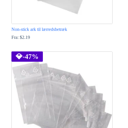
Non-stick ark til lærredsbetræk
Fra:
$
2.19
Dette
vare
har
💎
-47%
flere
varianter.
Mulighederne
kan
vælges
på
varesiden