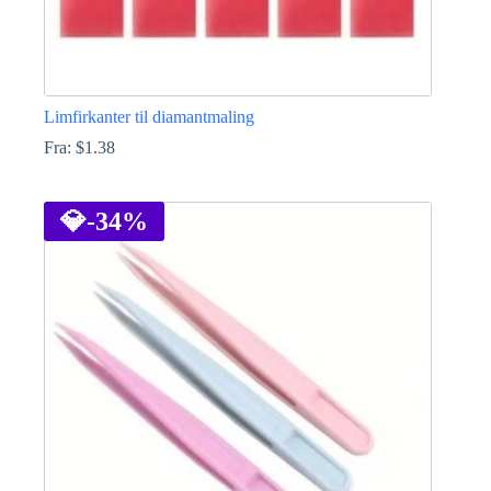
Limfirkanter til diamantmaling
Fra:
$
1.38
Dette
vare
har
💎
-34%
flere
varianter.
Mulighederne
kan
vælges
på
varesiden