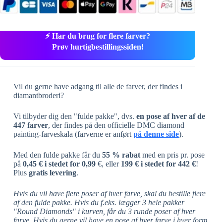
⚡ Har du brug for flere farver?
Prøv hurtigbestillingssiden!
Vil du gerne have adgang til alle de farver, der findes i
diamantbroderi?
Vi tilbyder dig den "fulde pakke", dvs.
en pose af hver af de
447 farver
, der findes på den officielle DMC diamond
painting-farveskala (farverne er anført
på denne side
).
Med den fulde pakke får du
55 % rabat
med en pris pr. pose
på
0,45 € i stedet for 0,99
€, eller
199 € i stedet for 442 €
!
Plus
gratis levering
.
Hvis du vil have flere poser af hver farve, skal du bestille flere
af den fulde pakke. Hvis du f.eks. lægger 3 hele pakker
"Round Diamonds" i kurven, får du 3 runde poser af hver
farve.
Hvis du gerne vil have en pose af hver farve i hver form