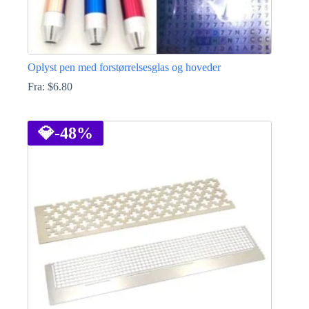
Oplyst pen med forstørrelsesglas og hoveder
Fra:
$
6.80
Dette
vare
har
💎
-48%
flere
varianter.
Mulighederne
kan
vælges
på
varesiden