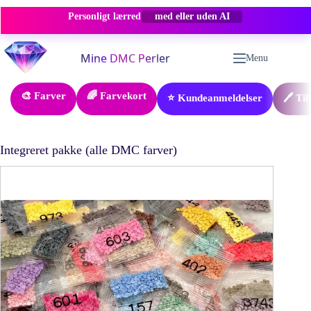
Personligt lærred
med eller uden AI
Fortsæt
til
Menu
indhold
🎨 Farver
🌈 Farvekort
⭐ Kundeanmeldelser
🖊️ Ti
Integreret pakke (alle DMC farver)