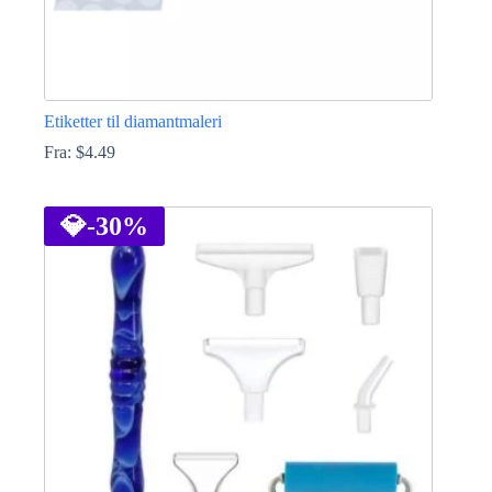
Etiketter til diamantmaleri
Fra:
$
4.49
Dette
vare
har
💎
-30%
flere
varianter.
Mulighederne
kan
vælges
på
varesiden