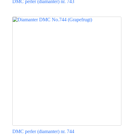
DMC perler (diamanter) nr. 743
Dette
vare
har
flere
varianter.
Mulighederne
kan
vælges
på
varesiden
DMC perler (diamanter) nr. 744