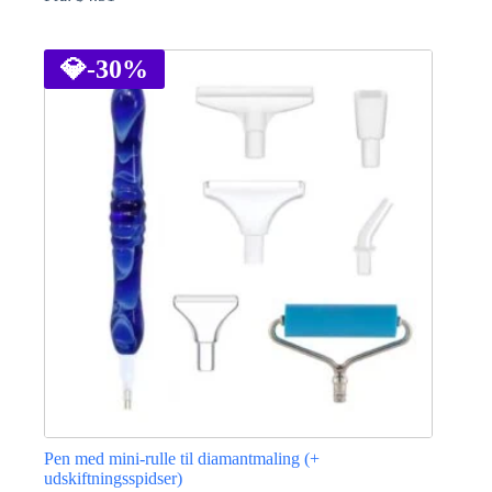
Dette
vare
har
💎
-30%
flere
varianter.
Mulighederne
kan
vælges
på
varesiden
Pen med mini-rulle til diamantmaling (+
udskiftningsspidser)