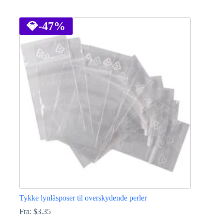
Dette
vare
har
💎
-47%
flere
varianter.
Mulighederne
kan
vælges
på
varesiden
Tykke lynlåsposer til overskydende perler
Fra:
$
3.35