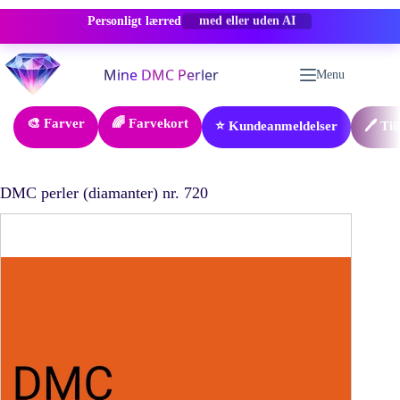
Personligt lærred
-50% RABAT
Fortsæt
til
Menu
indhold
🎨 Farver
🌈 Farvekort
⭐ Kundeanmeldelser
🖊️ Ti
DMC perler (diamanter) nr. 720