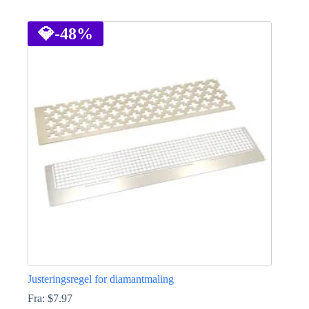
Dette
vare
har
💎
-48%
flere
varianter.
Mulighederne
kan
vælges
på
varesiden
Justeringsregel for diamantmaling
Fra:
$
7.97