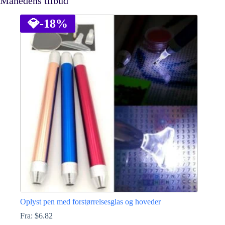
Månedens tilbud
💎
-18%
Oplyst pen med forstørrelsesglas og hoveder
Fra:
$
6.82