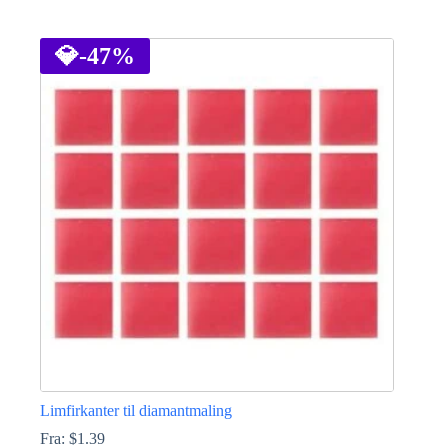
Dette
vare
har
💎
-47%
flere
varianter.
Mulighederne
kan
vælges
på
varesiden
Limfirkanter til diamantmaling
Fra:
$
1.39