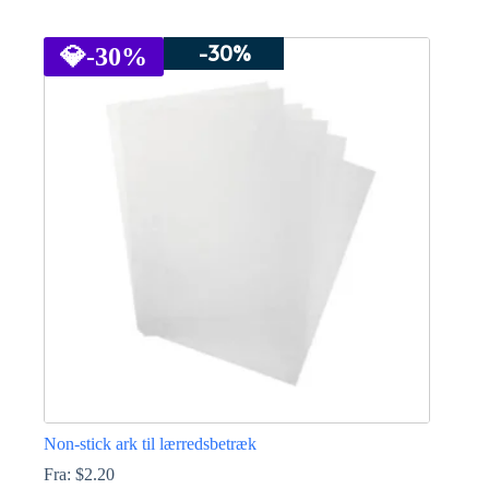
Dette
vare
-30%
har
💎
-30%
flere
varianter.
Mulighederne
kan
vælges
på
varesiden
Non-stick ark til lærredsbetræk
Fra:
$
2.20