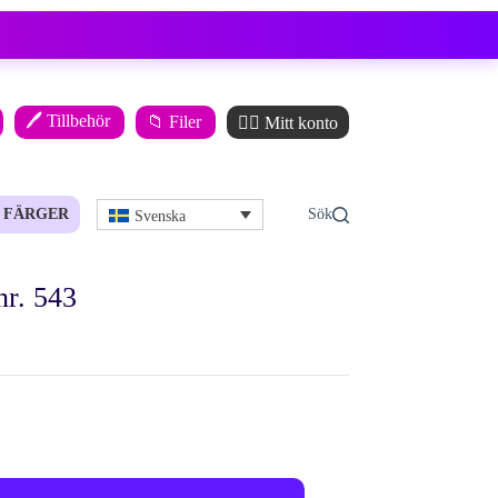
🖊️ Tillbehör
📁 Filer
🙋‍♂️ Mitt konto
FÄRGER
Svenska
nr. 543