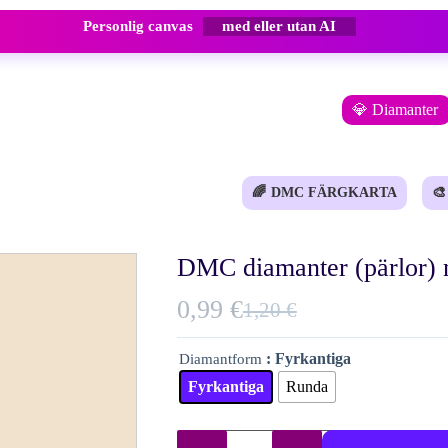
Personlig canvas
med eller utan AI
💎 Diamanter
🌈
DMC FÄRGKARTA
🎨
DMC diamanter (pärlor) 
0,99
€
1,20
€
Det
Det
ursprungliga
nuvarande
: Fyrkantiga
Diamantform
priset
priset
Fyrkantiga
Runda
var:
är:
1,20 €.
0,99 €.
DMC