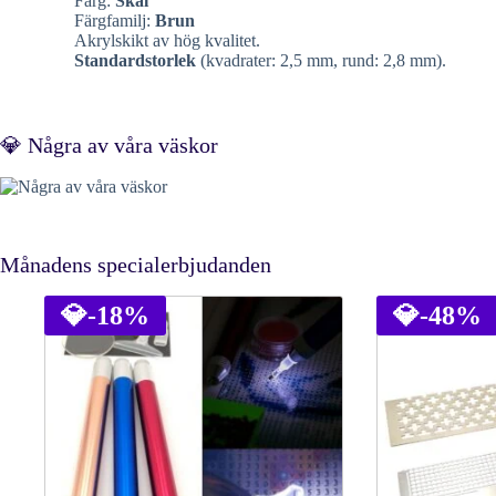
Färg:
Skal
Färgfamilj:
Brun
Akrylskikt av hög kvalitet.
Standardstorlek
(kvadrater: 2,5 mm, rund: 2,8 mm).
💎 Några av våra väskor
Månadens specialerbjudanden
💎
-18%
💎
-48%