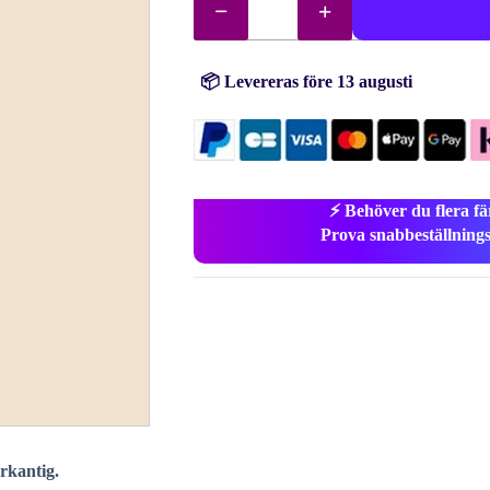
diamanter
(pärlor)
nr.
543
mängd
📦 Levereras före 13 augusti
⚡ Behöver du flera fä
Prova snabbeställning
yrkantig.