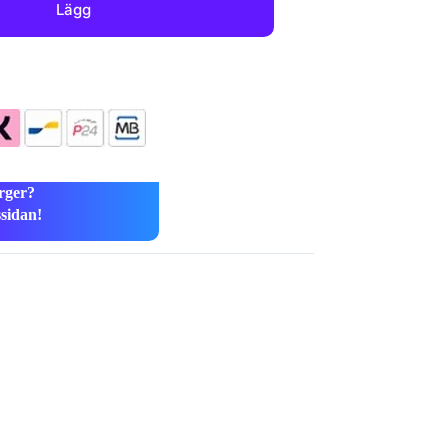
Lägg
rger?
ssidan!