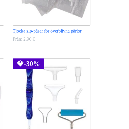
Tjocka zip-påsar för överblivna pärlor
Från:
2,90
€
Den
här
produkten
💎
-30%
har
flera
varianter.
De
olika
alternativen
kan
väljas
på
produktsidan