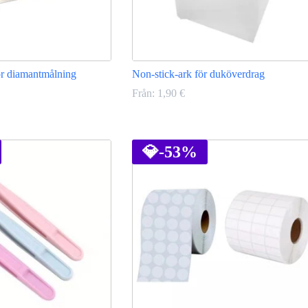
ör diamantmålning
Non-stick-ark för duköverdrag
Från:
1,90
€
Den
här
produkten
💎
-53%
har
flera
varianter.
De
olika
alternativen
kan
väljas
på
produktsidan