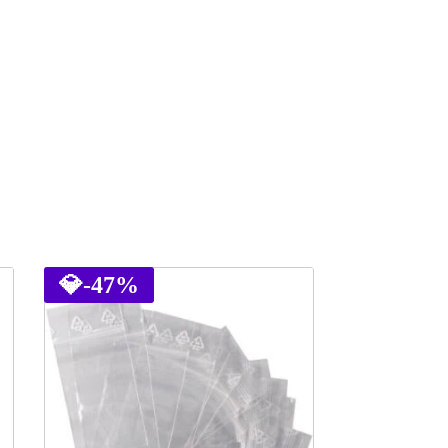
💎
-47%