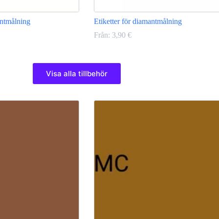
antmålning
Etiketter för diamantmålning
Från:
3,90
€
a
Den
här
Visa alla tillbehör
produkten
har
flera
varianter.
De
olika
alternativen
kan
väljas
på
produktsidan