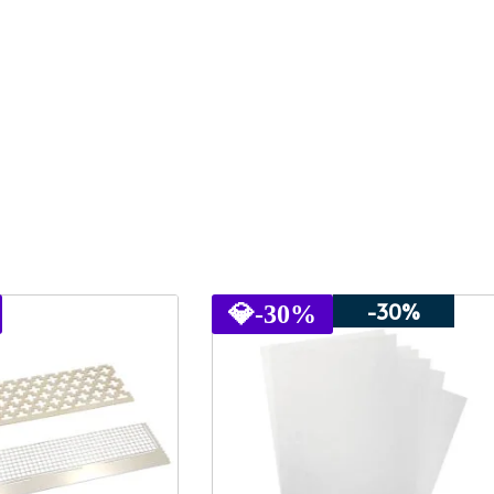
-30%
💎
-30%