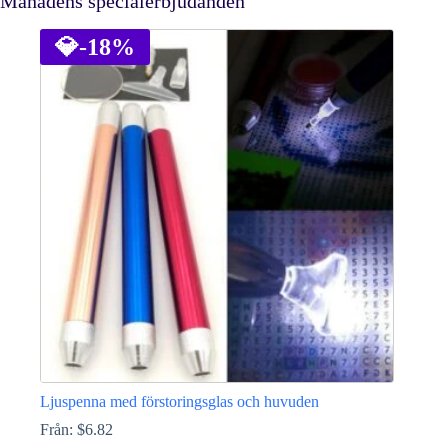
Månadens specialerbjudanden
💎
-18%
Ljuspenna med förstoringsglas och huvuden
Från:
$
6.82