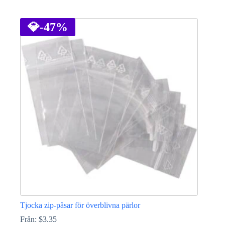
Den
här
produkten
💎
-47%
har
flera
varianter.
De
olika
alternativen
kan
väljas
på
produktsidan
Tjocka zip-påsar för överblivna pärlor
Från:
$
3.35