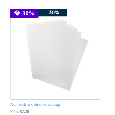
Den
här
-30%
produkten
💎
-30%
har
flera
varianter.
De
olika
alternativen
kan
väljas
på
produktsidan
Non-stick-ark för duköverdrag
Från:
$
2.20