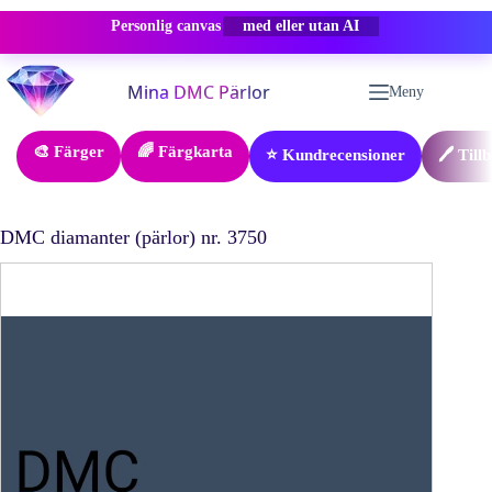
Personlig canvas
-50% RABATT
Hoppa
till
Meny
innehåll
🎨 Färger
🌈 Färgkarta
⭐ Kundrecensioner
🖊️ Till
DMC diamanter (pärlor) nr. 3750