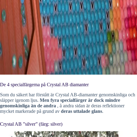
De 4 specialfärgerna på Crystal AB diamanter
Som du säkert har förstått är Crystal AB-diamanter genomskinliga och
släpper igenom ljus.
Men fyra specialfärger är dock mindre
genomskinliga än de andra
, å andra sidan är deras reflektioner
mycket markerade på grund av
deras uttalade glans
.
Crystal AB ”silver” (färg: silver)