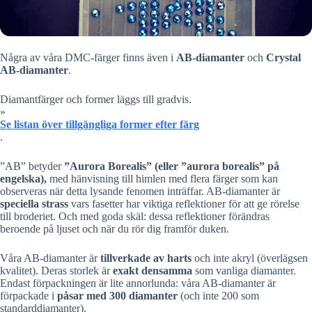
Några av våra DMC-färger finns även i
AB-diamanter
och
Crystal
AB-diamanter
.
Diamantfärger och former läggs till gradvis.
»
Se listan över tillgängliga former efter färg
.
”AB” betyder
”Aurora Borealis” (eller ”aurora borealis” på
engelska),
med hänvisning till himlen med flera färger som kan
observeras när detta lysande fenomen inträffar. AB-diamanter är
speciella strass
vars fasetter har viktiga reflektioner för att ge rörelse
till broderiet. Och med goda skäl: dessa reflektioner förändras
beroende på ljuset och när du rör dig framför duken.
Våra AB-diamanter är
tillverkade av harts
och inte akryl (överlägsen
kvalitet). Deras storlek är
exakt densamma
som vanliga diamanter.
Endast förpackningen är lite annorlunda: våra AB-diamanter är
förpackade i
påsar med 300 diamanter
(och inte 200 som
standarddiamanter).