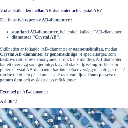
Vad är skillnaden mellan AB diamanter och Crystal AB?
Det finns
två typer av AB-diamanter
:
standard AB-diamanter
, helt enkelt kallade ”AB-diamanter”;
diamanter ”Crystal AB”
.
Skillnaden är följande: AB-diamanter är
ogenomskinliga
, medan
Crystal AB-diamanter är genomskinliga
(4 specialfärger, som
beskrivs i slutet av denna guide, är dock lite mindre). AB-diamanter
har ett överlägg som ger intryck av att skicka
ljusslingor
, lite som
glitter. Crystal AB-diamanter har inte detta överlägg men de ger också
rörelse till duken på ett annat sätt: tack vare
ljuset som passerar
genom dem
och avslöjar dess reflektioner.
Exempel på AB-diamanter
AB 3842