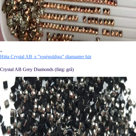
»
Hitta Crystal AB :s ”roséguldiga” diamanter här
Crystal AB Grey Diamonds (färg: grå)