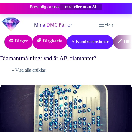
Personlig canvas
-50% RABATT
Hoppa
till
Meny
innehåll
🎨 Färger
🌈 Färgkarta
⭐ Kundrecensioner
🖊️ Till
Diamantmålning: vad är AB-diamanter?
« Visa alla artiklar