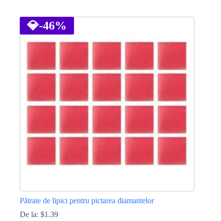
Acest
produs
are
💎
-46%
mai
multe
variații.
Opțiunile
pot
fi
alese
în
pagina
produsului.
Pătrate de lipici pentru pictarea diamantelor
De la:
$
1.39