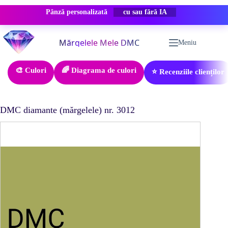
Pânză personalizată
REDUCERE -50%
Sari
la
Meniu
conținut
🎨 Culori
🌈 Diagrama de culori
⭐ Recenziile clienților
DMC diamante (mărgelele) nr. 3012