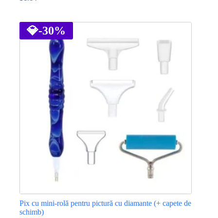
Prețul
Prețul
inițial
curent
Acest
a
este:
produs
fost:
$1.14.
are
💎
-30%
$1.72.
mai
multe
variații.
Opțiunile
pot
fi
alese
în
pagina
produsului.
Pix cu mini-rolă pentru pictură cu diamante (+ capete de
schimb)