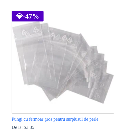
Acest
produs
are
💎
-47%
mai
multe
variații.
Opțiunile
pot
fi
alese
în
pagina
produsului.
Pungi cu fermoar gros pentru surplusul de perle
De la:
$
3.35