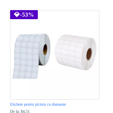
Acest
produs
are
💎
-53%
mai
multe
variații.
Opțiunile
pot
fi
alese
în
pagina
produsului.
Etichete pentru pictura cu diamante
De la:
$
4.51