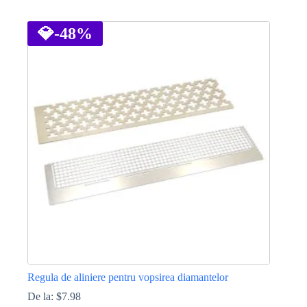
Acest
produs
are
💎
-48%
mai
multe
variații.
Opțiunile
pot
fi
alese
în
pagina
produsului.
Regula de aliniere pentru vopsirea diamantelor
De la:
$
7.98