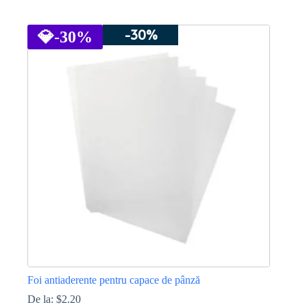
Acest
produs
-30%
are
💎
-30%
mai
multe
variații.
Opțiunile
pot
fi
alese
în
pagina
produsului.
Foi antiaderente pentru capace de pânză
De la:
$
2.20