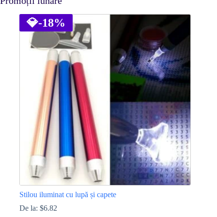
Promoții lunare
💎
-18%
Stilou iluminat cu lupă și capete
De la:
$
6.82