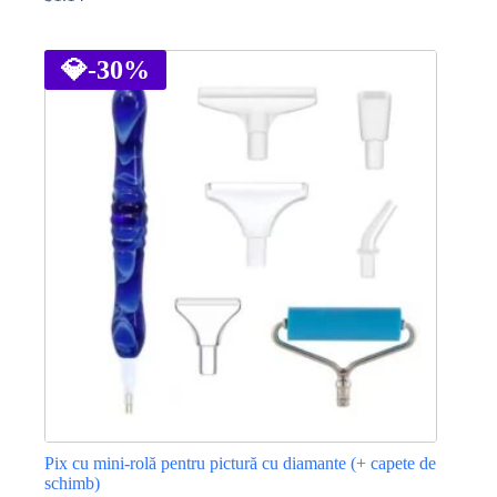
Prețul
Prețul
inițial
curent
Acest
a
este:
produs
fost:
$1.14.
are
💎
-30%
$1.72.
mai
multe
variații.
Opțiunile
pot
fi
alese
în
pagina
produsului.
Pix cu mini-rolă pentru pictură cu diamante (+ capete de
schimb)