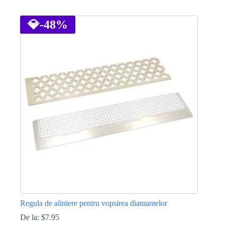
Acest
produs
are
💎
-48%
mai
multe
variații.
Opțiunile
pot
fi
alese
în
pagina
produsului.
Regula de aliniere pentru vopsirea diamantelor
De la:
$
7.95