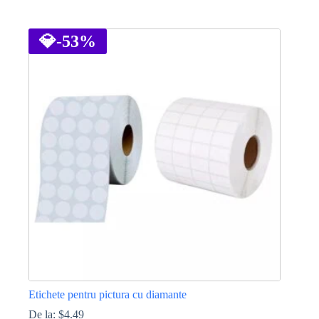
Acest
produs
are
💎
-53%
mai
multe
variații.
Opțiunile
pot
fi
alese
în
pagina
produsului.
Etichete pentru pictura cu diamante
De la:
$
4.49