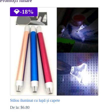
Promoții lunare
💎
-18%
Stilou iluminat cu lupă și capete
De la:
$
6.80