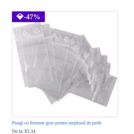
Acest
produs
are
💎
-47%
mai
multe
variații.
Opțiunile
pot
fi
alese
în
pagina
produsului.
Pungi cu fermoar gros pentru surplusul de perle
De la:
$
3.34