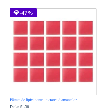
Acest
produs
are
💎
-47%
mai
multe
variații.
Opțiunile
pot
fi
alese
în
pagina
produsului.
Pătrate de lipici pentru pictarea diamantelor
De la:
$
1.38