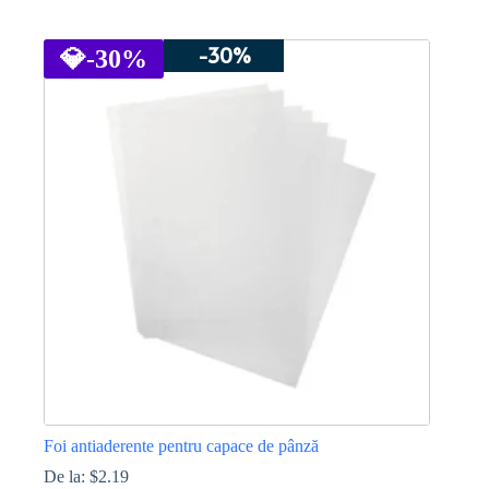
Acest
produs
-30%
are
💎
-30%
mai
multe
variații.
Opțiunile
pot
fi
alese
în
pagina
produsului.
Foi antiaderente pentru capace de pânză
De la:
$
2.19