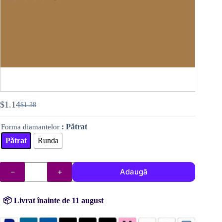
$
1.14
$
1.38
Prețul
Prețul
inițial
curent
: Pătrat
Forma diamantelor
a
este:
fost:
$1.14.
Pătrat
Runda
$1.38.
Cantitate
Adaugă
DMC
diamante
(mărgelele)
nr.
📦 Livrat înainte de 11 august
167