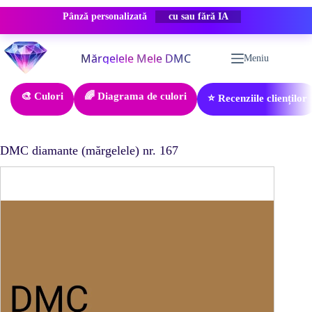
Pânză personalizată
REDUCERE -50%
Sari
la
Meniu
conținut
🎨 Culori
🌈 Diagrama de culori
⭐ Recenziile clienților
DMC diamante (mărgelele) nr. 167