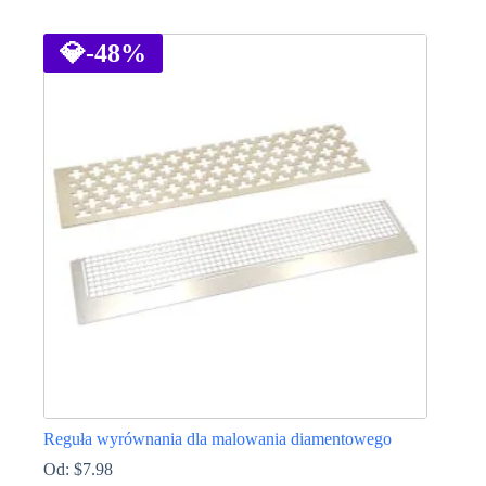
Ten
produkt
ma
💎
-48%
wiele
wariantów.
Opcje
można
wybrać
na
stronie
produktu
Reguła wyrównania dla malowania diamentowego
Od:
$
7.98