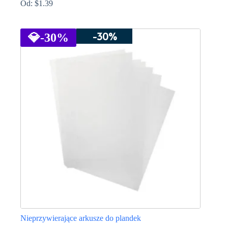
Od:
$
1.39
Ten
produkt
-30%
ma
💎
-30%
wiele
wariantów.
Opcje
można
wybrać
na
stronie
produktu
Nieprzywierające arkusze do plandek