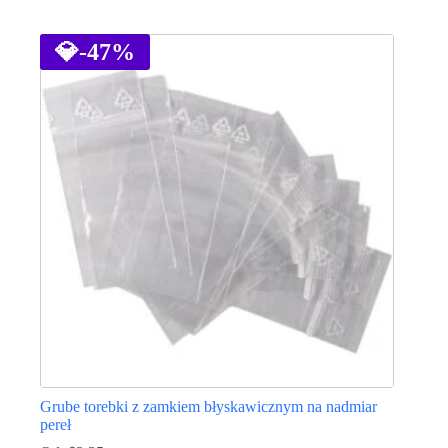
Ten
produkt
ma
💎
-47%
wiele
wariantów.
Opcje
można
wybrać
na
stronie
produktu
Grube torebki z zamkiem błyskawicznym na nadmiar
pereł