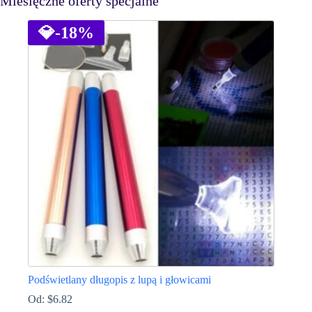
Miesięczne oferty specjalne
💎
-18%
Podświetlany długopis z lupą i głowicami
Od:
$
6.82