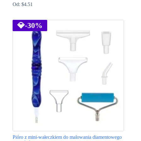
Od:
$
4.51
Ten
produkt
ma
💎
-30%
wiele
wariantów.
Opcje
można
wybrać
na
stronie
produktu
Pióro z mini-wałeczkiem do malowania diamentowego