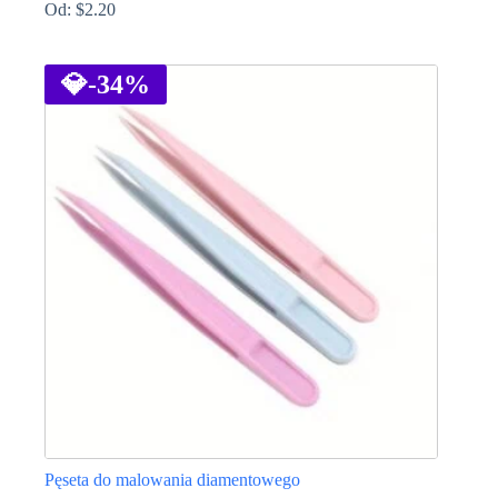
Od:
$
2.20
Ten
produkt
ma
💎
-34%
wiele
wariantów.
Opcje
można
wybrać
na
stronie
produktu
Pęseta do malowania diamentowego