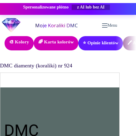
Spersonalizowane płótno
-50% RABAT
Przejdź
do
Menu
treści
🎨 Kolory
🌈 Karta kolorów
⭐ Opinie klientów
🖊️ 
DMC diamenty (koraliki) nr 924