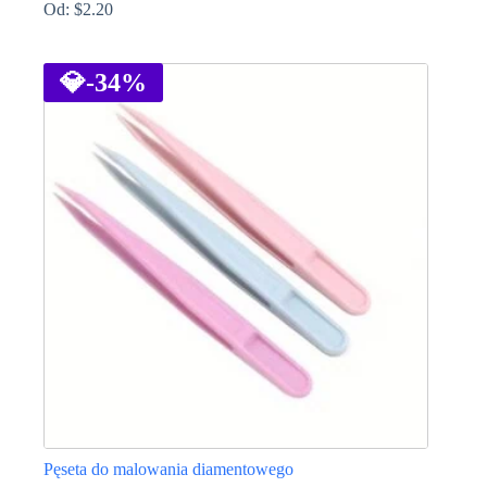
Od:
$
2.20
Ten
produkt
ma
💎
-34%
wiele
wariantów.
Opcje
można
wybrać
na
stronie
produktu
Pęseta do malowania diamentowego