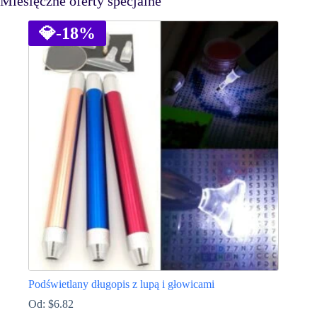
Miesięczne oferty specjalne
💎
-18%
Podświetlany długopis z lupą i głowicami
Od:
$
6.82