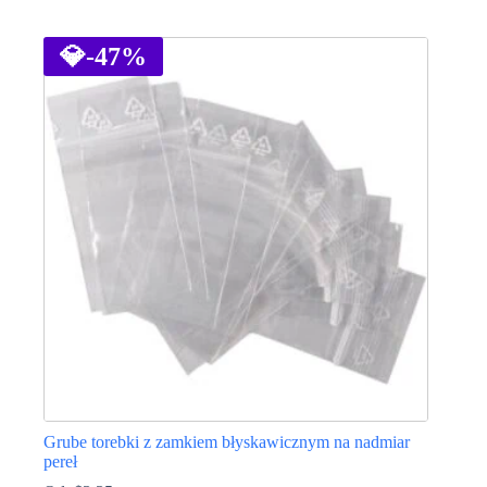
Ten
produkt
ma
💎
-47%
wiele
wariantów.
Opcje
można
wybrać
na
stronie
produktu
Grube torebki z zamkiem błyskawicznym na nadmiar
pereł