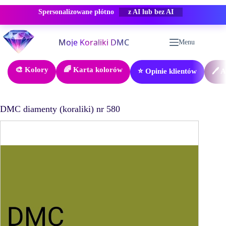
Spersonalizowane płótno
-50% RABAT
Przejdź
do
Menu
treści
🎨 Kolory
🌈 Karta kolorów
⭐ Opinie klientów
🖊️ 
DMC diamenty (koraliki) nr 580