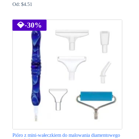
Od:
$
4.51
Ten
produkt
ma
💎
-30%
wiele
wariantów.
Opcje
można
wybrać
na
stronie
produktu
Pióro z mini-wałeczkiem do malowania diamentowego