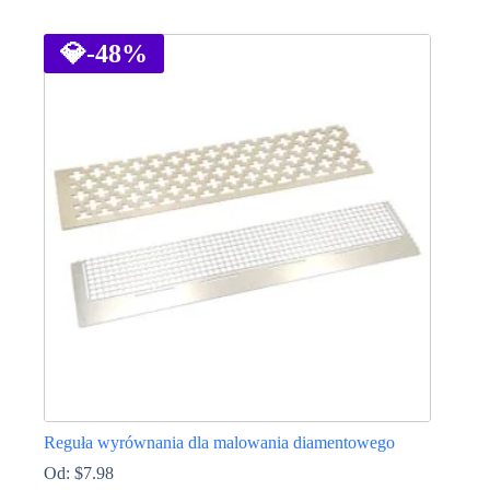
Ten
produkt
ma
💎
-48%
wiele
wariantów.
Opcje
można
wybrać
na
stronie
produktu
Reguła wyrównania dla malowania diamentowego
Od:
$
7.98