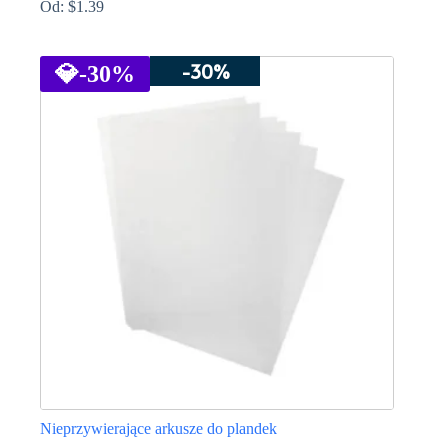
Od:
$
1.39
Ten
produkt
-30%
ma
💎
-30%
wiele
wariantów.
Opcje
można
wybrać
na
stronie
produktu
Nieprzywierające arkusze do plandek